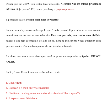
A escrita vai ser minha prioridade
Decidi que em 2019, vou tentar fazer diferente.
máxima
. Seja para o TCC, como para blog e
projetos pessoais
.
resolvi criar uma newsletter
E pensando nisso,
.
Eu amo e-mails, cartas e tudo aquilo que é mais pessoal. E pra mim, criar esse contato
Uma vez por mês, vou contar uma história.
mais direto vai me deixar bem felizinha.
Falarei o que tem acontecido do lado de cá, além de indicar pra vocês qualquer coisa
que me inspire e/ou me faça pensar de um jeitinho diferente.
Spoiler: EU VOU
E é claro, deixarei a porta aberta pra você se quiser me responder :)
AMAR.
Então, é isso. Pra se inscrever na Newsletter, é só:
1. Clicar
aqui
2. Colocar o e-mail que você mais usa
3. Confirmar se chegou na sua caixa de entrada (Olha o spam!!)
4. E esperar meu Oizinho ♥