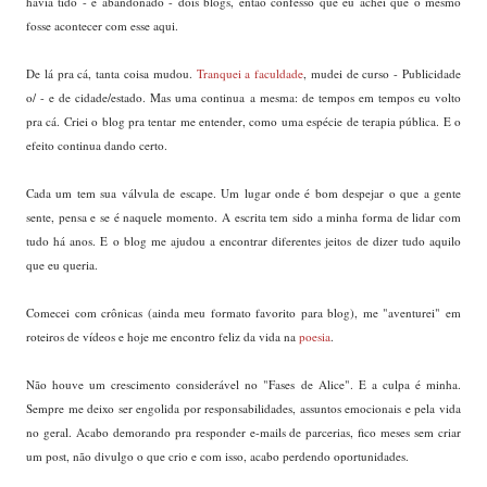
havia tido - e abandonado - dois blogs, então confesso que eu achei que o mesmo
fosse acontecer com esse aqui.
De lá pra cá, tanta coisa mudou.
Tranquei a faculdade
, mudei de curso - Publicidade
o/ - e de cidade/estado. Mas uma continua a mesma: de tempos em tempos eu volto
pra cá. Criei o blog pra tentar me entender, como uma espécie de terapia pública. E o
efeito continua dando certo.
Cada um tem sua válvula de escape. Um lugar onde é bom despejar o que a gente
sente, pensa e se é naquele momento. A escrita tem sido a minha forma de lidar com
tudo há anos. E o blog me ajudou a encontrar diferentes jeitos de dizer tudo aquilo
que eu queria.
Comecei com crônicas (ainda meu formato favorito para blog), me "aventurei" em
roteiros de vídeos e hoje me encontro feliz da vida na
poesia
.
Não houve um crescimento considerável no "Fases de Alice". E a culpa é minha.
Sempre me deixo ser engolida por responsabilidades, assuntos emocionais e pela vida
no geral. Acabo demorando pra responder e-mails de parcerias, fico meses sem criar
um post, não divulgo o que crio e com isso, acabo perdendo oportunidades.