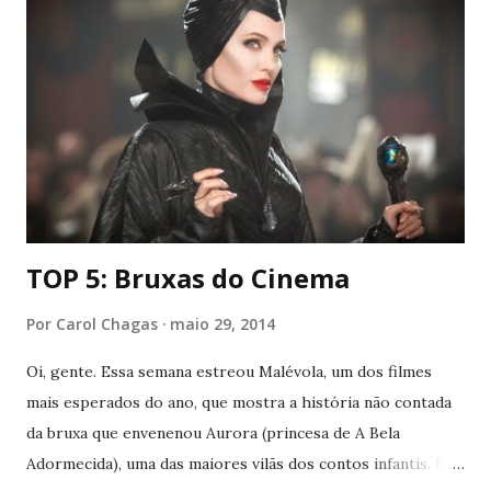
deles em um post :) Lembrando que podem existir
diferenças nos perfis que eu descrevi, dependendo do
ascendente e da posição das casas , okay? Agora vai lá, ler :P
Áries Os arianos são conhecidos por iniciar, colocar em
prática coisas que ainda não foram realizadas. E que, por
esse motivo, sempre são lembrados por seus feitos. Áries
é o tempo de começos e isso fica ainda mais evidente a...
TOP 5: Bruxas do Cinema
Por
Carol Chagas
maio 29, 2014
Oi, gente. Essa semana estreou Malévola, um dos filmes
mais esperados do ano, que mostra a história não contada
da bruxa que envenenou Aurora (princesa de A Bela
Adormecida), uma das maiores vilãs dos contos infantis. E