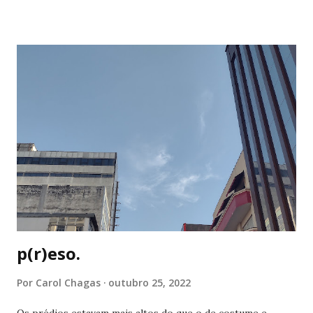
quero comprar uma cama nova, ir à festa junina da igreja do
lado de casa. os desejos vão até um certo limite. penso no
fim de semana e me imagino querendo te encontrar. faço
planos mentais e crio um pequeno castelo visual, mas me
desfaço da imagem logo em seguida. você está mais perto
do que antes, mas ainda sinto sua falta. agora parece não
haver cores como antes, tão cintilantes. é como o céu em
dias nublados: claro o bastante para iluminar, difuso o
suficiente para incomodar. me vejo sentindo sozinha e ao
sentir que não sou correspondida na mesma intensidade,
me despeço do que sinto, um pedaço ...
p(r)eso.
Por
Carol Chagas
outubro 25, 2022
Os prédios estavam mais altos do que o de costume e