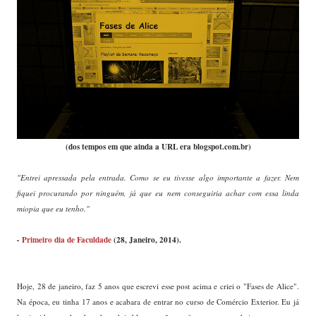
(dos tempos em que ainda a URL era blogspot.com.br)
"Entrei apressada pela entrada. Como se eu tivesse algo importante a fazer. Nem
fiquei procurando por ninguém, já que eu nem conseguiria achar com essa linda
miopia que eu tenho."
Primeiro dia de Faculdade
(28, Janeiro, 2014).
-
Hoje, 28 de janeiro, faz 5 anos que escrevi esse post acima e criei o "Fases de Alice".
Na época, eu tinha 17 anos e acabara de entrar no curso de Comércio Exterior. Eu já