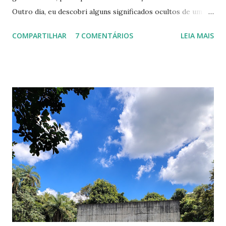
Outro dia, eu descobri alguns significados ocultos de um
desenho que eu assistia, e resolvi pesquisar MAIS sobre
COMPARTILHAR
7 COMENTÁRIOS
LEIA MAIS
outros. Veja abaixo. 7 Monstrinhos O desenho era exibido
na Tv Cultura. E quem era fã mesmo, tinha até a música de
abertura decorada hehe. Tudo muito lindo, mas e se eu te
dissesse que ele era uma crítica contra o nazismo? Isso
mesmo. De acordo com algumas teorias, os 7 monstrinhos
representariam a visão dos alemães sobre os judeus. Eles
eram vistos como monstros, possuíam o nariz bem grande,
e olha só que coincidência: No campo de concentração,
eram identificados por Números. Um dos personagens
usava um pijama listrado bem idêntico ao uniforme que os
judeus que eram presos tinham que usar, e eles também
moravam no sótão (local onde os judeus se escondiam).
Bob Esponja Para o ...