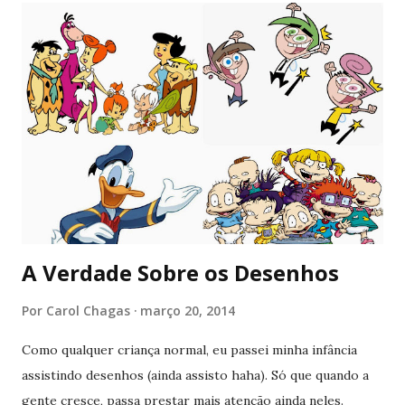
cenas. Resolvi escolher as minhas favoritas e colocar aí
embaixo para vocês ouvirem e amarem tanto quanto eu
estou amando (: Algumas delas você só vai gostar mesmo
se assistir o filme haha (já falei como é bom lembrar de uma
cena ao ouvir uma música). Lily Allen - Littlest Things
Elliott Smith - Son of Sam Lily Allen - Fuck You Kodaline -
High Hopes KT Tunstall - Suddenly I See Beyoncé - Crazy
in Love ...
A Verdade Sobre os Desenhos
Por
Carol Chagas
março 20, 2014
Como qualquer criança normal, eu passei minha infância
assistindo desenhos (ainda assisto haha). Só que quando a
gente cresce, passa prestar mais atenção ainda neles.