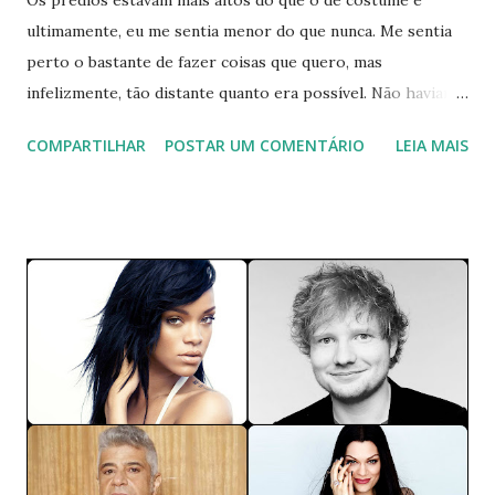
ultimamente, eu me sentia menor do que nunca. Me sentia
perto o bastante de fazer coisas que quero, mas
infelizmente, tão distante quanto era possível. Não haviam
forças disponíveis para me restaurar e ao mesmo tempo,
COMPARTILHAR
POSTAR UM COMENTÁRIO
LEIA MAIS
eu me sentia presa e predadora do que quer que estivesse
à solta. Me sentia rodeada, mas não me via ali, presente.
Enxergava pouco e para minha surpresa, não eram somente
as luzes ao longe que estavam nebulosas. Nos últimos dias,
nada mais parecia estar definido. E isso me definhava aos
poucos. Me comia viva sem pedir troco, me dessensibilizava
a ponto de eu me sensibilizar com migalhas. Eu não era
mais minha ou de quem quer que fosse. Isso me frustrava.
Mais uma vez, me via ali estirada ao chão, como quem pede
ao mundo um pouco de carinho. Sempre perto de
aniversários. Ninguém continuava tendo respostas para as
coincidências que apareciam em determinados meses. Será