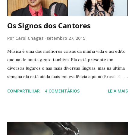
que esse ciclo torto sempre voltaria a se repetir? Eu ...
Os Signos dos Cantores
Por
Carol Chagas
setembro 27, 2015
Música é uma das melhores coisas da minha vida e acredito
que na de muita gente também. Ela está presente em
diversos lugares e nas mais diversas línguas, mas na última
semana ela está ainda mais em evidência aqui no Brasil. Sim,
estou falando do Rock in Rio ♥ Inspirada nessa vibe musical,
COMPARTILHAR
4 COMENTÁRIOS
LEIA MAIS
decidi fazer um post sobre os cantores, mas de um jeitinho
diferente. Quem me conhece, sabe que eu amo astrologia e,
geralmente, acho alguma semelhança entre pessoas do
mesmo signo. Então, para celebrar a minha mania de
procurar o aniversário dos cantores, resolvi reunir muitos