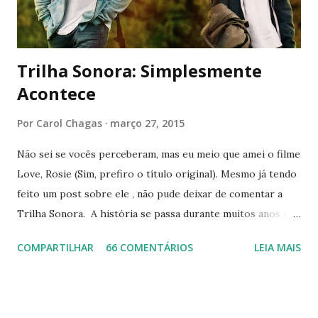
acaba sendo preso por isso. Solto tempos depois, ele
tentará recomeçar sua vida e se redimir. Ao mesmo tempo...
Trilha Sonora: Simplesmente
Acontece
Por
Carol Chagas
março 27, 2015
Não sei se vocês perceberam, mas eu meio que amei o filme
Love, Rosie (Sim, prefiro o título original). Mesmo já tendo
feito um post sobre ele , não pude deixar de comentar a
Trilha Sonora. A história se passa durante muitos anos e a
música evolui com ela. Nem preciso dizer que achei esse
COMPARTILHAR
66 COMENTÁRIOS
LEIA MAIS
fato fantástico. Além disso, os nomes variam entre artistas
famosos como Beyoncé a outros não tão conhecidos assim,
mas incríveis igualmente. Ah, tem até composição
instrumental, que super combina com os momentos das