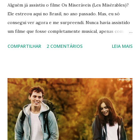
Alguém já assistiu o filme Os Miseráveis (Les Misérables)?
Ele estreou aqui no Brasil, no ano passado. Mas, eu só
consegui ver agora e me surpreendi. Nunca havia assistido
um filme que fosse completamente musical, apenas com
músicas no meio das cenas (High School Musical, Camp
COMPARTILHAR
2 COMENTÁRIOS
LEIA MAIS
Rock, Grease, Footloose). Com um elenco invejável: Hugh
Grant, Anne Hathaway, Amanda Seyfried, Russell
Crowe, Helena Bonham Carter e outros. O filme ainda
conta com músicas incríveis e performances igualmente
encantadoras. O cenário e a fotografia são deslumbrantes,
tanto que eu assisti pelo computador e ainda assim,
mergulhei na história. Sinopse: Adaptação de musical da
Broadway, que por sua vez foi inspirado em clássica obra do
escritor Victor Hugo. A história se passa em plena
Revolução Francesa do século XIX. Jean Valjean (Hugh
Jackman) rouba um pão para alimentar a irmã mais nova e