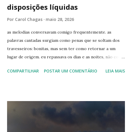
disposições líquidas
Por
Carol Chagas
maio 28, 2026
as melodias conversavam comigo frequentemente. as
palavras cantadas surgiam como penas que se soltam dos
travesseiros: bonitas, mas sem ter como retornar a um
lugar de origem. eu repassava os dias e as noites, não como
quem busca sinais - ainda acho que não havia equipamento
COMPARTILHAR
POSTAR UM COMENTÁRIO
LEIA MAIS
o suficiente para enxergar as rupturas -, mas como alguém
que resgata lembranças. quando o passado era o presente,
não havia tempo e disposição hábeis para reparar. pelo
menos comigo, as análises sempre vieram depois do fim. do
tão valioso tempo a sós, que de só tem muito pouco. os
gestos nunca passavam desapercebidos, mas as vias
respiratórias também não costumam ponderar sobre a
respiração. ela simplesmente acontece, até que deixa de