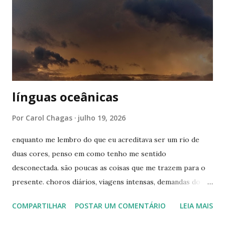
acontecer perfeitamente. eu pensava em um mundo inteiro
de significados que eu havia aprendido e agora me via sem
saber onde usar. o espaço ininterrupto entre viver uma
vida funcional e conhecer o universo de outra pessoa
tendem a pressionar o hipocampo ou seja lá o ...
línguas oceânicas
Por
Carol Chagas
julho 19, 2026
enquanto me lembro do que eu acreditava ser um rio de
duas cores, penso em como tenho me sentido
desconectada. são poucas as coisas que me trazem para o
presente. choros diários, viagens intensas, demandas do
trabalho, tempo com os meus amigos, a escrita por vezes
COMPARTILHAR
POSTAR UM COMENTÁRIO
LEIA MAIS
(como agora). não faço ideia de qual caminho devo seguir,
minhas pistas são curtas como o aeroporto de congonhas.