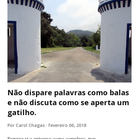
era a última coisa que eu queria encontrar. Á procura de
paz, me joguei no esquecimento . Me distraí até não me
lembrar mais das perguntas que eu tinha e que pediam por
resposta. Eu sabia que naquele momento, eu não entenderia
nenhuma delas. De tanto me esquecer, me ceguei. E errei.
Repetidas vezes. Por vezes, os mesmos erros. Com as
mesmas pessoas. Á procura de um poço para chamar de
meu, cavei minha própria cova. Mas por sorte, ...
Não dispare palavras como balas
e não discuta como se aperta um
gatilho.
Por
Carol Chagas
fevereiro 06, 2018
Sempre vi o universo como complexo, mas