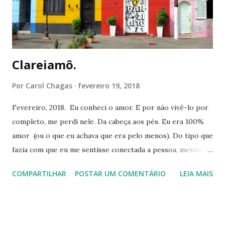
Clareiamô.
Por
Carol Chagas
fevereiro 19, 2018
Fevereiro, 2018. Eu conheci o amor. E por não vivê-lo por
completo, me perdi nele. Da cabeça aos pés. Eu era 100%
amor (ou o que eu achava que era pelo menos). Do tipo que
fazia com que eu me sentisse conectada a pessoa, mesmo
que o meu wi-fi não funcionasse. Do tipo de amor que doía
COMPARTILHAR
POSTAR UM COMENTÁRIO
LEIA MAIS
estar longe. E do tipo que quando terminava, não se
esquecia. Após o fim, a distância emocional parecia algum
tipo de abstinência desconhecida que queimava. E pra parar
de doer, eu me anestesiava. Ao chegar em casa, o espelho