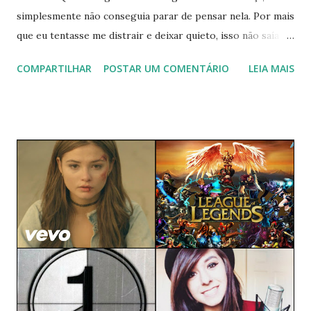
simplesmente não conseguia parar de pensar nela. Por mais
que eu tentasse me distrair e deixar quieto, isso não saía do
meu pensamento enquanto eu não fizesse algo sobre
COMPARTILHAR
POSTAR UM COMENTÁRIO
LEIA MAIS
aquilo. E eu tenho sido desse jeitinho com tudo, seja com
algum sonho maluco, com uma música que me conquista ou
com pessoas que são especiais pra mim de alguma forma.
Eu costumava achar essa minha obstinação bem prazerosa
e produtiva, o que não deixa de ser verdade quando eu
quero produzir um texto ou colocar algum projeto em
prática. Mas quando esse excesso de foco aparece nos
sentimentos, nunca dá certo. Sou daquelas que tenta uma,
duas e até mil vezes se for preciso. Porque realmente
acredito que sempre dá pra fazer diferente. Porém
confesso que chega uma hora que cansa. É como assistir ao
mesmo filme, só que cada vez com um tipo de legenda. Por
mais que você veja um...