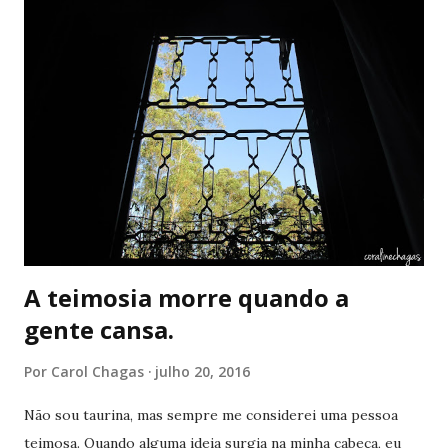
conhece todas elas :) T he Man - Aloe Blacc (13º Distrito)
Linger - The Cranberries (Click) Brighter than Sunshine -
Aqualung (De Repente é Amor) To be Loved - Train (Sem
Saída) Why Can't I? - Lis Phair (De Repente 30) See You
Again - Charlie Puth (Velozes e Furiosos 7) Living Life -
Kathy McCarty (Before Sunrise) The Beach Boys - Don't
Worry Baby (Nunca fui beijada/Déjà Vu) E aí, tinha alguma
música que vo...
A teimosia morre quando a
gente cansa.
Por
Carol Chagas
julho 20, 2016
Não sou taurina, mas sempre me considerei uma pessoa
teimosa. Quando alguma ideia surgia na minha cabeça, eu