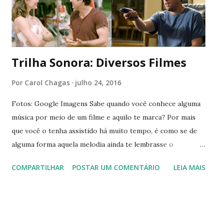
Trilha Sonora: Diversos Filmes
Por
Carol Chagas
julho 24, 2016
Fotos: Google Imagens Sabe quando você conhece alguma
música por meio de um filme e aquilo te marca? Por mais
que você o tenha assistido há muito tempo, é como se de
alguma forma aquela melodia ainda te lembrasse o
sentimento que a história te trouxe. Nos últimos dias,
COMPARTILHAR
POSTAR UM COMENTÁRIO
LEIA MAIS
revisitei playlists antigas minhas e descobri que as minhas
favoritas da lista vinham de filmes. Inspirada nisso, decidi
fazer um " Trilha Sonora " diferente: ao invés de focar em
uma história só, fiz sobre diversos títulos. Vem ver se você