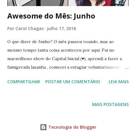
Awesome do Mês: Junho
Por
Carol Chagas
julho 17, 2016
O que dizer de Junho? O mês passou voando, mas ao
mesmo tempo tanta coisa aconteceu por aqui: Fui no
maravilhoso show do Capital Inicial (♥), aprendi a fazer a
famigerada lasanha , comecei a estagiar voluntariamente na
Diretoria de Cultura da faculdade, assisti apresentações em
COMPARTILHAR
POSTAR UM COMENTÁRIO
LEIA MAIS
um sarau e comecei a jogar LOL (pois é). Também conferi
uma mostra de filmes japoneses no cinema da universidade
(é mais legal do que parece) e trabalhei no bar de uma
MAIS POSTAGENS
cervejada (fiquei com vontade de realmente ter um bar e
viver disso). É engraçado como a gente só percebe a
quantidade de coisas que acontece conosco, quando
Tecnologia do Blogger
começamos a contar nos dedos os fatos :) Aqui no blog,