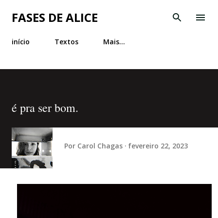
Pular para o conteúdo principal
FASES DE ALICE
início
Textos
Mais…
é pra ser bom.
Por
Carol Chagas
fevereiro 22, 2023