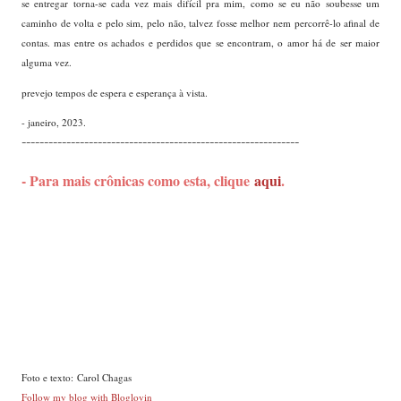
se entregar torna-se cada vez mais difícil pra mim, como se eu não soubesse um
caminho de volta e pelo sim, pelo não, talvez fosse melhor nem percorrê-lo afinal de
contas. mas entre os achados e perdidos que se encontram, o amor há de ser maior
alguma vez.
prevejo tempos de espera e esperança à vista.
- janeiro, 2023.
--------------------------------------------------------------
- Para mais crônicas como esta, clique
aqui
.
Foto e texto:
Carol Chagas
Follow my blog with Bloglovin