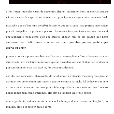
e foi. foram repetidas vezes de encontros alegres. momentos bons. memórias que eu
não seria capaz de esquecer ou desvincular, principalmente agora num momento final.
mas acho que caí em mim percebendo aquilo que eu já sabia, mas preferia não contar
pra não atrapalhar os pequenos planos e breves respiros pacíficos amorosos.
nunca vi
um sentimento bom como esse que cresceu chegar, mas de tão grande que ficou
percebeu que era gente e que
atravessou ruas, pediu carona e tomou seu rumo.
queria ser amor.
prestes a cruzar a ponte, resolveu verificar se a construção era forte o bastante para ser
atravessada. dos mistérios misteriosos que se escondem nas entrelinhas não se decidiu
por um caminho, e ao não fazê-lo, fez desta uma decisão.
dúvidas são capciosas. interessantes de se observar à distância, mas perigosas para se
carregar por tanto tempo sem saber o que se encontra na mala. há de haver um jeito
de acelerar o esquecimento, mas pela minha experiência, esses movimentos forçados
nunca funcionam como queremos. eles têm na verdade um efeito oposto.
o amargo do fim enfim se mistura com as lembranças doces e essa combinação é, no
mínimo, algo a se propor para o corpo.