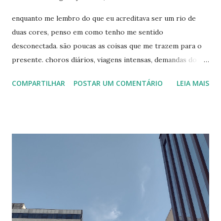
enquanto me lembro do que eu acreditava ser um rio de
duas cores, penso em como tenho me sentido
desconectada. são poucas as coisas que me trazem para o
presente. choros diários, viagens intensas, demandas do
trabalho, tempo com os meus amigos, a escrita por vezes
COMPARTILHAR
POSTAR UM COMENTÁRIO
LEIA MAIS
(como agora). não faço ideia de qual caminho devo seguir,
minhas pistas são curtas como o aeroporto de congonhas.
quero comprar uma cama nova, ir à festa junina da igreja do
lado de casa. os desejos vão até um certo limite. penso no
fim de semana e me imagino querendo te encontrar. faço
planos mentais e crio um pequeno castelo visual, mas me
desfaço da imagem logo em seguida. você está mais perto
do que antes, mas ainda sinto sua falta. agora parece não
haver cores como antes, tão cintilantes. é como o céu em
dias nublados: claro o bastante para iluminar, difuso o