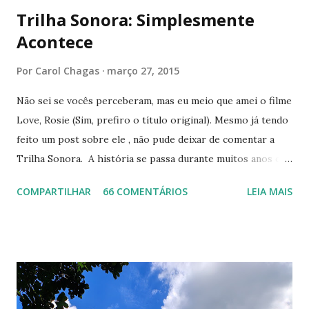
Trilha Sonora: Simplesmente
Acontece
Por
Carol Chagas
março 27, 2015
Não sei se vocês perceberam, mas eu meio que amei o filme
Love, Rosie (Sim, prefiro o título original). Mesmo já tendo
feito um post sobre ele , não pude deixar de comentar a
Trilha Sonora. A história se passa durante muitos anos e a
música evolui com ela. Nem preciso dizer que achei esse
COMPARTILHAR
66 COMENTÁRIOS
LEIA MAIS
fato fantástico. Além disso, os nomes variam entre artistas
famosos como Beyoncé a outros não tão conhecidos assim,
mas incríveis igualmente. Ah, tem até composição
instrumental, que super combina com os momentos das
cenas. Resolvi escolher as minhas favoritas e colocar aí
embaixo para vocês ouvirem e amarem tanto quanto eu