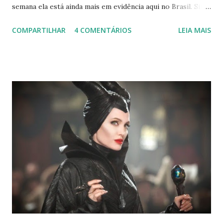
semana ela está ainda mais em evidência aqui no Brasil. Sim,
estou falando do Rock in Rio ♥ Inspirada nessa vibe musical,
COMPARTILHAR
4 COMENTÁRIOS
LEIA MAIS
decidi fazer um post sobre os cantores, mas de um jeitinho
diferente. Quem me conhece, sabe que eu amo astrologia e,
geralmente, acho alguma semelhança entre pessoas do
mesmo signo. Então, para celebrar a minha mania de
procurar o aniversário dos cantores, resolvi reunir muitos
deles em um post :) Lembrando que podem existir
diferenças nos perfis que eu descrevi, dependendo do
ascendente e da posição das casas , okay? Agora vai lá, ler :P
Áries Os arianos são conhecidos por iniciar, colocar em
prática coisas que ainda não foram realizadas. E que, por
esse motivo, sempre são lembrados por seus feitos. Áries
é o tempo de começos e isso fica ainda mais evidente a...