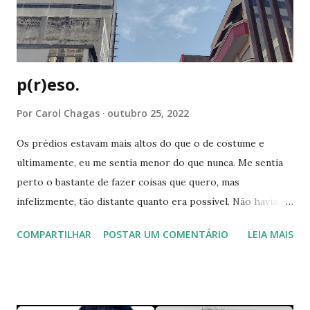
suficiente para incomodar. me vejo sentindo sozinha e ao
sentir que não sou correspondida na mesma intensidade,
me despeço do que sinto, um pedaço ...
p(r)eso.
Por
Carol Chagas
outubro 25, 2022
Os prédios estavam mais altos do que o de costume e
ultimamente, eu me sentia menor do que nunca. Me sentia
perto o bastante de fazer coisas que quero, mas
infelizmente, tão distante quanto era possível. Não haviam
forças disponíveis para me restaurar e ao mesmo tempo,
COMPARTILHAR
POSTAR UM COMENTÁRIO
LEIA MAIS
eu me sentia presa e predadora do que quer que estivesse
à solta. Me sentia rodeada, mas não me via ali, presente.
Enxergava pouco e para minha surpresa, não eram somente
as luzes ao longe que estavam nebulosas. Nos últimos dias,