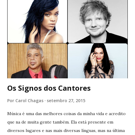
nada mais parecia estar definido. E isso me definhava aos
poucos. Me comia viva sem pedir troco, me dessensibilizava
a ponto de eu me sensibilizar com migalhas. Eu não era
mais minha ou de quem quer que fosse. Isso me frustrava.
Mais uma vez, me via ali estirada ao chão, como quem pede
ao mundo um pouco de carinho. Sempre perto de
aniversários. Ninguém continuava tendo respostas para as
coincidências que apareciam em determinados meses. Será
que esse ciclo torto sempre voltaria a se repetir? Eu ...
Os Signos dos Cantores
Por
Carol Chagas
setembro 27, 2015
Música é uma das melhores coisas da minha vida e acredito
que na de muita gente também. Ela está presente em
diversos lugares e nas mais diversas línguas, mas na última