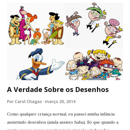
encantadoras. O cenário e a fotografia são deslumbrantes,
tanto que eu assisti pelo computador e ainda assim,
mergulhei na história. Sinopse: Adaptação de musical da
Broadway, que por sua vez foi inspirado em clássica obra do
escritor Victor Hugo. A história se passa em plena
Revolução Francesa do século XIX. Jean Valjean (Hugh
Jackman) rouba um pão para alimentar a irmã mais nova e
acaba sendo preso por isso. Solto tempos depois, ele
tentará recomeçar sua vida e se redimir. Ao mesmo tempo...
A Verdade Sobre os Desenhos
Por
Carol Chagas
março 20, 2014
Como qualquer criança normal, eu passei minha infância
assistindo desenhos (ainda assisto haha). Só que quando a