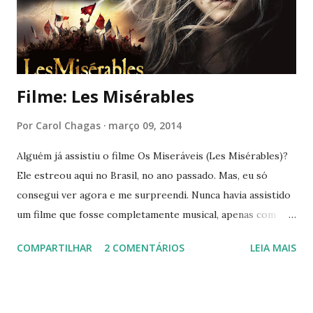
Filme: Les Misérables
Por
Carol Chagas
março 09, 2014
Alguém já assistiu o filme Os Miseráveis (Les Misérables)?
Ele estreou aqui no Brasil, no ano passado. Mas, eu só
consegui ver agora e me surpreendi. Nunca havia assistido
um filme que fosse completamente musical, apenas com
músicas no meio das cenas (High School Musical, Camp
COMPARTILHAR
2 COMENTÁRIOS
LEIA MAIS
Rock, Grease, Footloose). Com um elenco invejável: Hugh
Grant, Anne Hathaway, Amanda Seyfried, Russell
Crowe, Helena Bonham Carter e outros. O filme ainda
conta com músicas incríveis e performances igualmente