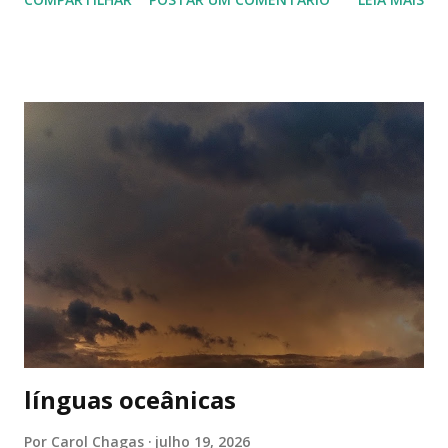
o suficiente para enxergar as rupturas -, mas como alguém
que resgata lembranças. quando o passado era o presente,
não havia tempo e disposição hábeis para reparar. pelo
menos comigo, as análises sempre vieram depois do fim. do
tão valioso tempo a sós, que de só tem muito pouco. os
gestos nunca passavam desapercebidos, mas as vias
respiratórias também não costumam ponderar sobre a
respiração. ela simplesmente acontece, até que deixa de
acontecer perfeitamente. eu pensava em um mundo inteiro
de significados que eu havia aprendido e agora me via sem
saber onde usar. o espaço ininterrupto entre viver uma
vida funcional e conhecer o universo de outra pessoa
tendem a pressionar o hipocampo ou seja lá o ...
línguas oceânicas
Por
Carol Chagas
julho 19, 2026