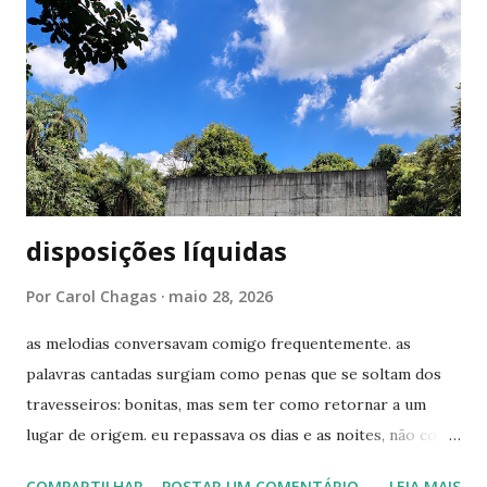
estou amando (: Algumas delas você só vai gostar mesmo
se assistir o filme haha (já falei como é bom lembrar de uma
cena ao ouvir uma música). Lily Allen - Littlest Things
Elliott Smith - Son of Sam Lily Allen - Fuck You Kodaline -
High Hopes KT Tunstall - Suddenly I See Beyoncé - Crazy
in Love ...
disposições líquidas
Por
Carol Chagas
maio 28, 2026
as melodias conversavam comigo frequentemente. as
palavras cantadas surgiam como penas que se soltam dos
travesseiros: bonitas, mas sem ter como retornar a um
lugar de origem. eu repassava os dias e as noites, não como
quem busca sinais - ainda acho que não havia equipamento
COMPARTILHAR
POSTAR UM COMENTÁRIO
LEIA MAIS