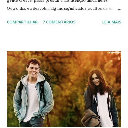
gente cresce, passa prestar mais atenção ainda neles.
Outro dia, eu descobri alguns significados ocultos de um
desenho que eu assistia, e resolvi pesquisar MAIS sobre
COMPARTILHAR
7 COMENTÁRIOS
LEIA MAIS
outros. Veja abaixo. 7 Monstrinhos O desenho era exibido
na Tv Cultura. E quem era fã mesmo, tinha até a música de
abertura decorada hehe. Tudo muito lindo, mas e se eu te
dissesse que ele era uma crítica contra o nazismo? Isso
mesmo. De acordo com algumas teorias, os 7 monstrinhos
representariam a visão dos alemães sobre os judeus. Eles
eram vistos como monstros, possuíam o nariz bem grande,
e olha só que coincidência: No campo de concentração,
eram identificados por Números. Um dos personagens
usava um pijama listrado bem idêntico ao uniforme que os
judeus que eram presos tinham que usar, e eles também
moravam no sótão (local onde os judeus se escondiam).
Bob Esponja Para o ...