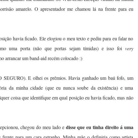
sorrisão amarelo. O apresentador me chamou lá na frente para eu
sição havia ficado. Ele elogiou o meu texto e pediu para eu falar no
 como uma porta (não que portas sejam tímidas) e isso foi
very
mo arrancar um band-aid recém colocado :)
 SEGURO). E olhei os prêmios. Havia ganhado um baú fofo, um
ória da minha cidade (que eu nunca soube da existência) e uma
quer coisa que identifique em qual posição eu havia ficado, mas não
disse que eu tinha direito á uma
epcionou, chegou do meu lado e
e frente para um cara estranho. Minha mãe o definiria como artista