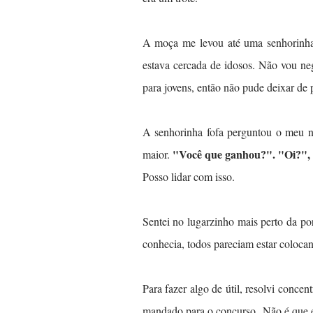
A moça me levou até uma senhorinha p
estava cercada de idosos. Não vou neg
para jovens, então não pude deixar de 
A senhorinha fofa perguntou o meu n
"Você que ganhou?". "Oi?", e
maior.
Posso lidar com isso.
Sentei no lugarzinho mais perto da por
conhecia, todos pareciam estar coloca
Para fazer algo de útil, resolvi conce
mandado para o concurso.
Não é que e