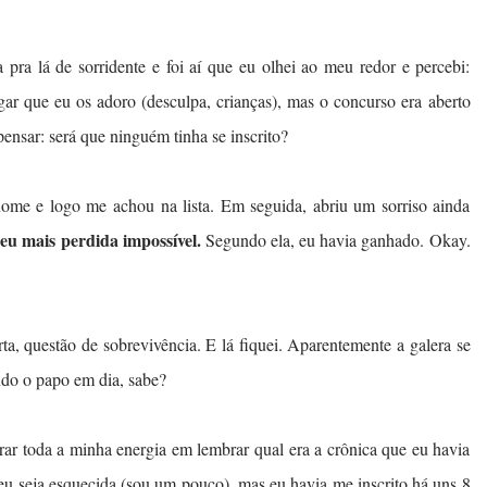
ra lá de sorridente e foi aí que eu olhei ao meu redor e percebi:
ar que eu os adoro (desculpa, crianças), mas o concurso era aberto
pensar: será que ninguém tinha se inscrito?
ome e logo me achou na lista. Em seguida, abriu um sorriso ainda
u mais perdida impossível.
Segundo ela, eu havia ganhado. Okay.
ta, questão de sobrevivência. E lá fiquei. Aparentemente a galera se
ndo o papo em dia, sabe?
ntrar toda a minha energia em lembrar qual era a crônica que eu havia
u seja esquecida (sou um pouco), mas eu havia me inscrito há uns 8