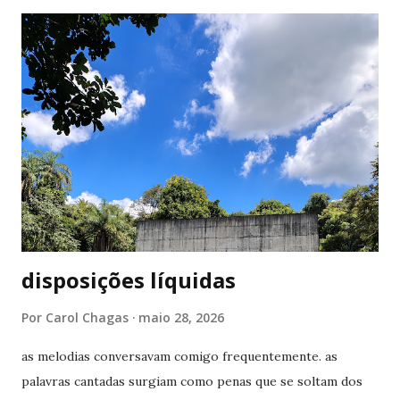
dissesse que ele era uma crítica contra o nazismo? Isso
mesmo. De acordo com algumas teorias, os 7 monstrinhos
representariam a visão dos alemães sobre os judeus. Eles
eram vistos como monstros, possuíam o nariz bem grande,
e olha só que coincidência: No campo de concentração,
eram identificados por Números. Um dos personagens
usava um pijama listrado bem idêntico ao uniforme que os
judeus que eram presos tinham que usar, e eles também
moravam no sótão (local onde os judeus se escondiam).
Bob Esponja Para o ...
disposições líquidas
Por
Carol Chagas
maio 28, 2026
as melodias conversavam comigo frequentemente. as
palavras cantadas surgiam como penas que se soltam dos