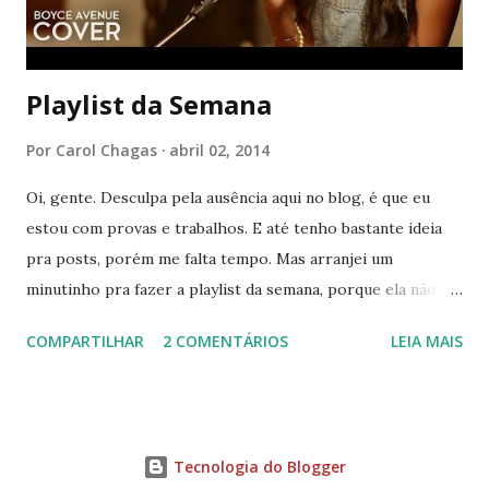
é o tempo de começos e isso fica ainda mais evidente a...
Playlist da Semana
Por
Carol Chagas
abril 02, 2014
Oi, gente. Desculpa pela ausência aqui no blog, é que eu
estou com provas e trabalhos. E até tenho bastante ideia
pra posts, porém me falta tempo. Mas arranjei um
minutinho pra fazer a playlist da semana, porque ela não
pode faltar haha. Não sei se acontece a mesma coisa com
COMPARTILHAR
2 COMENTÁRIOS
LEIA MAIS
vocês, mas eu sempre estudo com música, é como se
ajudasse na concentração. Só tem uma coisa, tem que ser
uma música que eu já conheça, vai entender né. Então, a
playlist dessa semana está recheada de músicas antigas, que
Tecnologia do Blogger
me trouxeram a nostalgia de alguns anos atrás. Então é