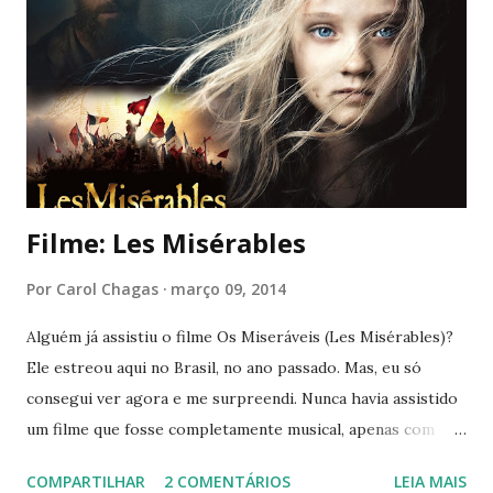
Filme: Les Misérables
Por
Carol Chagas
março 09, 2014
Alguém já assistiu o filme Os Miseráveis (Les Misérables)?
Ele estreou aqui no Brasil, no ano passado. Mas, eu só
consegui ver agora e me surpreendi. Nunca havia assistido
um filme que fosse completamente musical, apenas com
músicas no meio das cenas (High School Musical, Camp
COMPARTILHAR
2 COMENTÁRIOS
LEIA MAIS
Rock, Grease, Footloose). Com um elenco invejável: Hugh