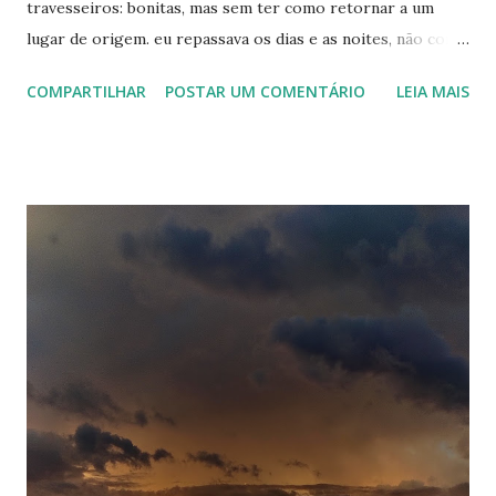
travesseiros: bonitas, mas sem ter como retornar a um
lugar de origem. eu repassava os dias e as noites, não como
quem busca sinais - ainda acho que não havia equipamento
COMPARTILHAR
POSTAR UM COMENTÁRIO
LEIA MAIS
o suficiente para enxergar as rupturas -, mas como alguém
que resgata lembranças. quando o passado era o presente,
não havia tempo e disposição hábeis para reparar. pelo
menos comigo, as análises sempre vieram depois do fim. do
tão valioso tempo a sós, que de só tem muito pouco. os
gestos nunca passavam desapercebidos, mas as vias
respiratórias também não costumam ponderar sobre a
respiração. ela simplesmente acontece, até que deixa de
acontecer perfeitamente. eu pensava em um mundo inteiro
de significados que eu havia aprendido e agora me via sem
saber onde usar. o espaço ininterrupto entre viver uma
vida funcional e conhecer o universo de outra pessoa
tendem a pressionar o hipocampo ou seja lá o ...