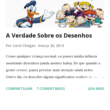
Elliott Smith - Son of Sam Lily Allen - Fuck You Kodaline -
High Hopes KT Tunstall - Suddenly I See Beyoncé - Crazy
in Love ...
A Verdade Sobre os Desenhos
Por
Carol Chagas
março 20, 2014
Como qualquer criança normal, eu passei minha infância
assistindo desenhos (ainda assisto haha). Só que quando a
gente cresce, passa prestar mais atenção ainda neles.
Outro dia, eu descobri alguns significados ocultos de um
desenho que eu assistia, e resolvi pesquisar MAIS sobre
COMPARTILHAR
7 COMENTÁRIOS
LEIA MAIS
outros. Veja abaixo. 7 Monstrinhos O desenho era exibido
na Tv Cultura. E quem era fã mesmo, tinha até a música de
abertura decorada hehe. Tudo muito lindo, mas e se eu te