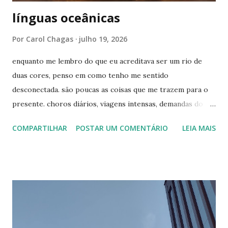
línguas oceânicas
Por
Carol Chagas
julho 19, 2026
enquanto me lembro do que eu acreditava ser um rio de
duas cores, penso em como tenho me sentido
desconectada. são poucas as coisas que me trazem para o
presente. choros diários, viagens intensas, demandas do
trabalho, tempo com os meus amigos, a escrita por vezes
COMPARTILHAR
POSTAR UM COMENTÁRIO
LEIA MAIS
(como agora). não faço ideia de qual caminho devo seguir,
minhas pistas são curtas como o aeroporto de congonhas.
quero comprar uma cama nova, ir à festa junina da igreja do
lado de casa. os desejos vão até um certo limite. penso no
fim de semana e me imagino querendo te encontrar. faço
planos mentais e crio um pequeno castelo visual, mas me
desfaço da imagem logo em seguida. você está mais perto