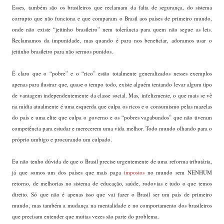
Esses, também são os brasileiros que reclamam da falta de segurança, do sistema
corrupto que não funciona e que comparam o Brasil aos países de primeiro mundo,
onde não existe “jeitinho brasileiro” nem tolerância para quem não segue as leis.
Reclamamos da impunidade, mas quando é para nos beneficiar, adoramos usar o
jeitinho brasileiro para não sermos punidos.
É claro que o “pobre” e o “rico” estão totalmente generalizados nesses exemplos
apenas para ilustrar que, quase o tempo todo, existe alguém tentando levar algum tipo
de vantagem independentemente da classe social. Mas, infelizmente, o que mais se vê
na mídia atualmente é uma esquerda que culpa os ricos e o consumismo pelas mazelas
do país e uma elite que culpa o governo e os “pobres vagabundos” que não tiveram
competência para estudar e merecerem uma vida melhor. Todo mundo olhando para o
próprio umbigo e procurando um culpado.
Eu não tenho dúvida de que o Brasil precise urgentemente de uma reforma tributária,
já que somos um dos países que mais paga
impostos
no mundo sem NENHUM
retorno, de melhorias no sistema de educação, saúde, rodovias e tudo o que temos
direito. Só que não é apenas isso que vai fazer o Brasil ser um país de primeiro
mundo, mas também a mudança na mentalidade e no comportamento dos brasileiros
que precisam entender que muitas vezes são parte do problema.