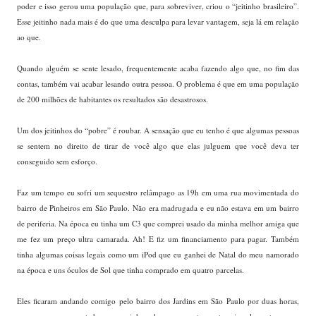
poder e isso gerou uma população que, para sobreviver, criou o “jeitinho brasileiro”.
Esse jeitinho nada mais é do que uma desculpa para levar vantagem, seja lá em relação
ao que.
Quando alguém se sente lesado, frequentemente acaba fazendo algo que, no fim das
contas, também vai acabar lesando outra pessoa. O problema é que em uma população
de 200 milhões de habitantes os resultados são desastrosos.
Um dos jeitinhos do “pobre” é roubar. A sensação que eu tenho é que algumas pessoas
se sentem no direito de tirar de você algo que elas julguem que você deva ter
conseguido sem esforço.
Faz um tempo eu sofri um sequestro relâmpago as 19h em uma rua movimentada do
bairro de Pinheiros em São Paulo. Não era madrugada e eu não estava em um bairro
de periferia. Na época eu tinha um C3 que comprei usado da minha melhor amiga que
me fez um preço ultra camarada. Ah! E fiz um financiamento para pagar. Também
tinha algumas coisas legais como um iPod que eu ganhei de Natal do meu namorado
na época e uns óculos de Sol que tinha comprado em quatro parcelas.
Eles ficaram andando comigo pelo bairro dos Jardins em São Paulo por duas horas,