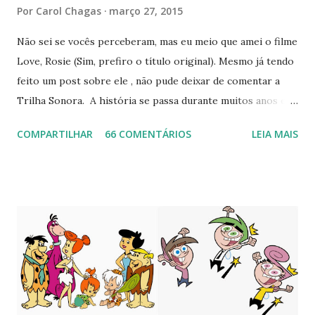
Por
Carol Chagas
março 27, 2015
Não sei se vocês perceberam, mas eu meio que amei o filme
Love, Rosie (Sim, prefiro o título original). Mesmo já tendo
feito um post sobre ele , não pude deixar de comentar a
Trilha Sonora. A história se passa durante muitos anos e a
música evolui com ela. Nem preciso dizer que achei esse
COMPARTILHAR
66 COMENTÁRIOS
LEIA MAIS
fato fantástico. Além disso, os nomes variam entre artistas
famosos como Beyoncé a outros não tão conhecidos assim,
mas incríveis igualmente. Ah, tem até composição
instrumental, que super combina com os momentos das
cenas. Resolvi escolher as minhas favoritas e colocar aí
embaixo para vocês ouvirem e amarem tanto quanto eu
estou amando (: Algumas delas você só vai gostar mesmo
se assistir o filme haha (já falei como é bom lembrar de uma
cena ao ouvir uma música). Lily Allen - Littlest Things