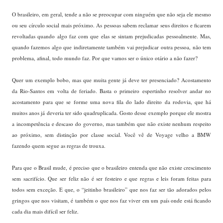
O brasileiro, em geral, tende a não se preocupar com ninguém que não seja ele mesmo
ou seu círculo social mais próximo. As pessoas sabem reclamar seus direitos e ficarem
revoltadas quando algo faz com que elas se sintam prejudicadas pessoalmente. Mas,
quando fazemos algo que indiretamente também vai prejudicar outra pessoa, não tem
problema, afinal, todo mundo faz. Por que vamos ser o único otário a não fazer?
Quer um exemplo bobo, mas que muita gente já deve ter presenciado? Acostamento
da Rio-Santos em volta de feriado. Basta o primeiro espertinho resolver andar no
acostamento para que se forme uma nova fila do lado direito da rodovia, que há
muitos anos já deveria ter sido quadruplicada. Gosto desse exemplo porque ele mostra
a incompetência e descaso do governo, mas também que não existe nenhum respeito
ao próximo, sem distinção por classe social. Você vê de Voyage velho a BMW
fazendo quem segue as regras de trouxa.
Para que o Brasil mude, é preciso que o brasileiro entenda que não existe crescimento
sem sacrifício. Que ser feliz não é ser festeiro e que regras e leis foram feitas para
todos sem exceção. E que, o “jeitinho brasileiro” que nos faz ser tão adorados pelos
gringos que nos visitam, é também o que nos faz viver em um país onde está ficando
cada dia mais difícil ser feliz.