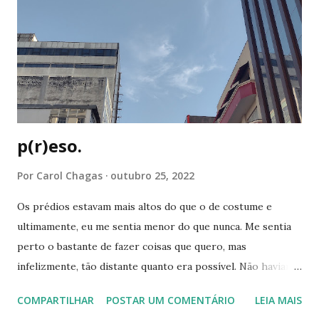
do que antes, mas ainda sinto sua falta. agora parece não
haver cores como antes, tão cintilantes. é como o céu em
dias nublados: claro o bastante para iluminar, difuso o
suficiente para incomodar. me vejo sentindo sozinha e ao
sentir que não sou correspondida na mesma intensidade,
me despeço do que sinto, um pedaço ...
p(r)eso.
Por
Carol Chagas
outubro 25, 2022
Os prédios estavam mais altos do que o de costume e
ultimamente, eu me sentia menor do que nunca. Me sentia
perto o bastante de fazer coisas que quero, mas
infelizmente, tão distante quanto era possível. Não haviam
forças disponíveis para me restaurar e ao mesmo tempo,
COMPARTILHAR
POSTAR UM COMENTÁRIO
LEIA MAIS
eu me sentia presa e predadora do que quer que estivesse