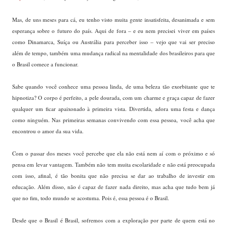
Mas, de uns meses para cá, eu tenho visto muita gente insatisfeita, desanimada e sem
esperança sobre o futuro do país. Aqui de fora – e eu nem precisei viver em países
como Dinamarca, Suíça ou Austrália para perceber isso – vejo que vai ser preciso
além de tempo, também uma mudança radical na mentalidade dos brasileiros para que
o Brasil comece a funcionar.
Sabe quando você conhece uma pessoa linda, de uma beleza tão exorbitante que te
hipnotiza? O corpo é perfeito, a pele dourada, com um charme e graça capaz de fazer
qualquer um ficar apaixonado à primeira vista. Divertida, adora uma festa e dança
como ninguém. Nas primeiras semanas convivendo com essa pessoa, você acha que
encontrou o amor da sua vida.
Com o passar dos meses você percebe que ela não está nem aí com o próximo e só
pensa em levar vantagem. Também não tem muita escolaridade e não está preocupada
com isso, afinal, é tão bonita que não precisa se dar ao trabalho de investir em
educação. Além disso, não é capaz de fazer nada direito, mas acha que tudo bem já
que no fim, todo mundo se acostuma. Pois é, essa pessoa é o Brasil.
Desde que o Brasil é Brasil, sofremos com a exploração por parte de quem está no