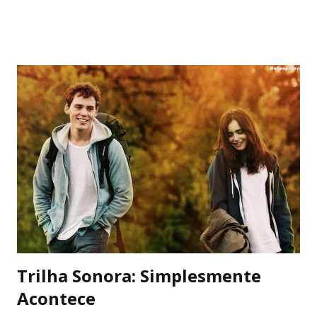
Grant, Anne Hathaway, Amanda Seyfried, Russell
Crowe, Helena Bonham Carter e outros. O filme ainda
conta com músicas incríveis e performances igualmente
encantadoras. O cenário e a fotografia são deslumbrantes,
tanto que eu assisti pelo computador e ainda assim,
mergulhei na história. Sinopse: Adaptação de musical da
Broadway, que por sua vez foi inspirado em clássica obra do
escritor Victor Hugo. A história se passa em plena
Revolução Francesa do século XIX. Jean Valjean (Hugh
Jackman) rouba um pão para alimentar a irmã mais nova e
acaba sendo preso por isso. Solto tempos depois, ele
tentará recomeçar sua vida e se redimir. Ao mesmo tempo...
Trilha Sonora: Simplesmente
Acontece