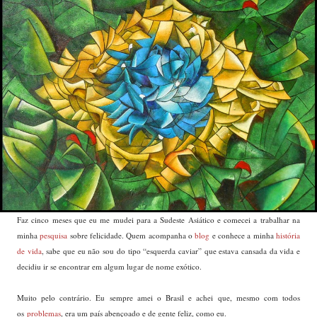
Faz cinco meses que eu me mudei para a Sudeste Asiático e comecei a trabalhar na
minha
pesquisa
sobre felicidade. Quem acompanha o
blog
e conhece a minha
história
de vida
, sabe que eu não sou do tipo “esquerda caviar” que estava cansada da vida e
decidiu ir se encontrar em algum lugar de nome exótico.
Muito pelo contrário. Eu sempre amei o Brasil e achei que, mesmo com todos
os
problemas
, era um país abençoado e de gente feliz, como eu.