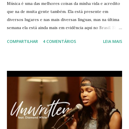
Música é uma das melhores coisas da minha vida e acredito
que na de muita gente também. Ela está presente em
diversos lugares e nas mais diversas línguas, mas na última
semana ela está ainda mais em evidência aqui no Brasil. Sim,
estou falando do Rock in Rio ♥ Inspirada nessa vibe musical,
COMPARTILHAR
4 COMENTÁRIOS
LEIA MAIS
decidi fazer um post sobre os cantores, mas de um jeitinho
diferente. Quem me conhece, sabe que eu amo astrologia e,
geralmente, acho alguma semelhança entre pessoas do
mesmo signo. Então, para celebrar a minha mania de
procurar o aniversário dos cantores, resolvi reunir muitos
deles em um post :) Lembrando que podem existir
diferenças nos perfis que eu descrevi, dependendo do
ascendente e da posição das casas , okay? Agora vai lá, ler :P
Áries Os arianos são conhecidos por iniciar, colocar em
prática coisas que ainda não foram realizadas. E que, por
esse motivo, sempre são lembrados por seus feitos. Áries