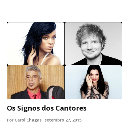
à solta. Me sentia rodeada, mas não me via ali, presente.
Enxergava pouco e para minha surpresa, não eram somente
as luzes ao longe que estavam nebulosas. Nos últimos dias,
nada mais parecia estar definido. E isso me definhava aos
poucos. Me comia viva sem pedir troco, me dessensibilizava
a ponto de eu me sensibilizar com migalhas. Eu não era
mais minha ou de quem quer que fosse. Isso me frustrava.
Mais uma vez, me via ali estirada ao chão, como quem pede
ao mundo um pouco de carinho. Sempre perto de
aniversários. Ninguém continuava tendo respostas para as
coincidências que apareciam em determinados meses. Será
que esse ciclo torto sempre voltaria a se repetir? Eu ...
Os Signos dos Cantores
Por
Carol Chagas
setembro 27, 2015