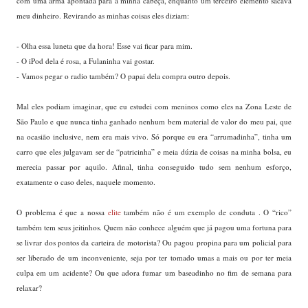
com uma arma apontada para a minha cabeça, enquanto um terceiro elemento sacava
meu dinheiro. Revirando as minhas coisas eles diziam:
- Olha essa luneta que da hora! Esse vai ficar para mim.
- O iPod dela é rosa, a Fulaninha vai gostar.
- Vamos pegar o radio também? O papai dela compra outro depois.
Mal eles podiam imaginar, que eu estudei com meninos como eles na Zona Leste de
São Paulo e que nunca tinha ganhado nenhum bem material de valor do meu pai, que
na ocasião inclusive, nem era mais vivo. Só porque eu era “arrumadinha”, tinha um
carro que eles julgavam ser de “patricinha” e meia dúzia de coisas na minha bolsa, eu
merecia passar por aquilo. Afinal, tinha conseguido tudo sem nenhum esforço,
exatamente o caso deles, naquele momento.
O problema é que a nossa
elite
também não é um exemplo de conduta . O “rico”
também tem seus jeitinhos. Quem não conhece alguém que já pagou uma fortuna para
se livrar dos pontos da carteira de motorista? Ou pagou propina para um policial para
ser liberado de um inconveniente, seja por ter tomado umas a mais ou por ter meia
culpa em um acidente? Ou que adora fumar um baseadinho no fim de semana para
relaxar?