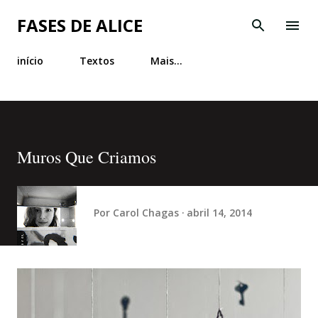
Pular para o conteúdo principal
FASES DE ALICE
início
Textos
Mais…
Muros Que Criamos
Por
Carol Chagas
abril 14, 2014