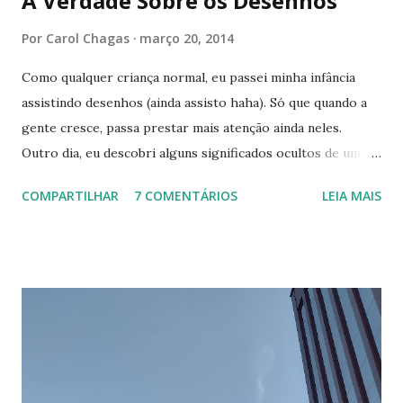
A Verdade Sobre os Desenhos
Por
Carol Chagas
março 20, 2014
Como qualquer criança normal, eu passei minha infância
assistindo desenhos (ainda assisto haha). Só que quando a
gente cresce, passa prestar mais atenção ainda neles.
Outro dia, eu descobri alguns significados ocultos de um
desenho que eu assistia, e resolvi pesquisar MAIS sobre
COMPARTILHAR
7 COMENTÁRIOS
LEIA MAIS
outros. Veja abaixo. 7 Monstrinhos O desenho era exibido
na Tv Cultura. E quem era fã mesmo, tinha até a música de
abertura decorada hehe. Tudo muito lindo, mas e se eu te
dissesse que ele era uma crítica contra o nazismo? Isso
mesmo. De acordo com algumas teorias, os 7 monstrinhos
representariam a visão dos alemães sobre os judeus. Eles
eram vistos como monstros, possuíam o nariz bem grande,
e olha só que coincidência: No campo de concentração,