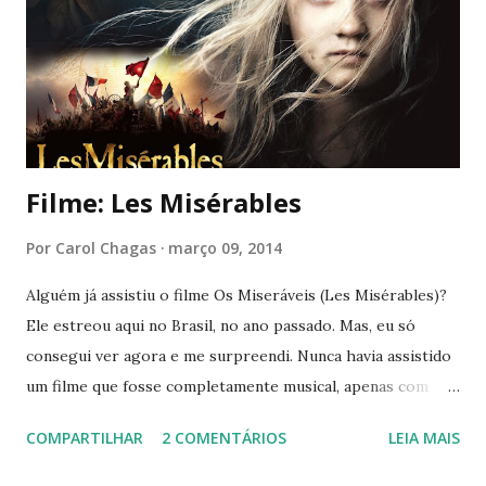
Filme: Les Misérables
Por
Carol Chagas
março 09, 2014
Alguém já assistiu o filme Os Miseráveis (Les Misérables)?
Ele estreou aqui no Brasil, no ano passado. Mas, eu só
consegui ver agora e me surpreendi. Nunca havia assistido
um filme que fosse completamente musical, apenas com
músicas no meio das cenas (High School Musical, Camp
COMPARTILHAR
2 COMENTÁRIOS
LEIA MAIS
Rock, Grease, Footloose). Com um elenco invejável: Hugh
Grant, Anne Hathaway, Amanda Seyfried, Russell