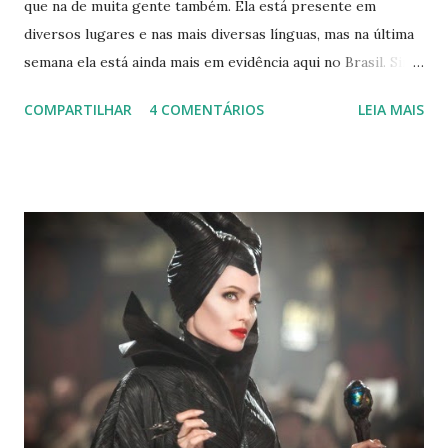
que na de muita gente também. Ela está presente em
diversos lugares e nas mais diversas línguas, mas na última
semana ela está ainda mais em evidência aqui no Brasil. Sim,
estou falando do Rock in Rio ♥ Inspirada nessa vibe musical,
COMPARTILHAR
4 COMENTÁRIOS
LEIA MAIS
decidi fazer um post sobre os cantores, mas de um jeitinho
diferente. Quem me conhece, sabe que eu amo astrologia e,
geralmente, acho alguma semelhança entre pessoas do
mesmo signo. Então, para celebrar a minha mania de
procurar o aniversário dos cantores, resolvi reunir muitos
deles em um post :) Lembrando que podem existir
diferenças nos perfis que eu descrevi, dependendo do
ascendente e da posição das casas , okay? Agora vai lá, ler :P
Áries Os arianos são conhecidos por iniciar, colocar em
prática coisas que ainda não foram realizadas. E que, por
esse motivo, sempre são lembrados por seus feitos. Áries
é o tempo de começos e isso fica ainda mais evidente a...