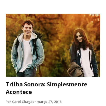
Crowe, Helena Bonham Carter e outros. O filme ainda
conta com músicas incríveis e performances igualmente
encantadoras. O cenário e a fotografia são deslumbrantes,
tanto que eu assisti pelo computador e ainda assim,
mergulhei na história. Sinopse: Adaptação de musical da
Broadway, que por sua vez foi inspirado em clássica obra do
escritor Victor Hugo. A história se passa em plena
Revolução Francesa do século XIX. Jean Valjean (Hugh
Jackman) rouba um pão para alimentar a irmã mais nova e
acaba sendo preso por isso. Solto tempos depois, ele
tentará recomeçar sua vida e se redimir. Ao mesmo tempo...
Trilha Sonora: Simplesmente
Acontece
Por
Carol Chagas
março 27, 2015