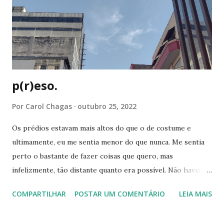
eram identificados por Números. Um dos personagens
usava um pijama listrado bem idêntico ao uniforme que os
judeus que eram presos tinham que usar, e eles também
moravam no sótão (local onde os judeus se escondiam).
Bob Esponja Para o ...
p(r)eso.
Por
Carol Chagas
outubro 25, 2022
Os prédios estavam mais altos do que o de costume e
ultimamente, eu me sentia menor do que nunca. Me sentia
perto o bastante de fazer coisas que quero, mas
infelizmente, tão distante quanto era possível. Não haviam
forças disponíveis para me restaurar e ao mesmo tempo,
COMPARTILHAR
POSTAR UM COMENTÁRIO
LEIA MAIS
eu me sentia presa e predadora do que quer que estivesse
à solta. Me sentia rodeada, mas não me via ali, presente.