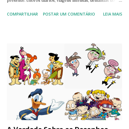
presente. choros diários, viagens intensas, demandas do
trabalho, tempo com os meus amigos, a escrita por vezes
COMPARTILHAR
POSTAR UM COMENTÁRIO
LEIA MAIS
(como agora). não faço ideia de qual caminho devo seguir,
minhas pistas são curtas como o aeroporto de congonhas.
quero comprar uma cama nova, ir à festa junina da igreja do
lado de casa. os desejos vão até um certo limite. penso no
fim de semana e me imagino querendo te encontrar. faço
planos mentais e crio um pequeno castelo visual, mas me
desfaço da imagem logo em seguida. você está mais perto
do que antes, mas ainda sinto sua falta. agora parece não
haver cores como antes, tão cintilantes. é como o céu em
dias nublados: claro o bastante para iluminar, difuso o
suficiente para incomodar. me vejo sentindo sozinha e ao
sentir que não sou correspondida na mesma intensidade,
me despeço do que sinto, um pedaço ...