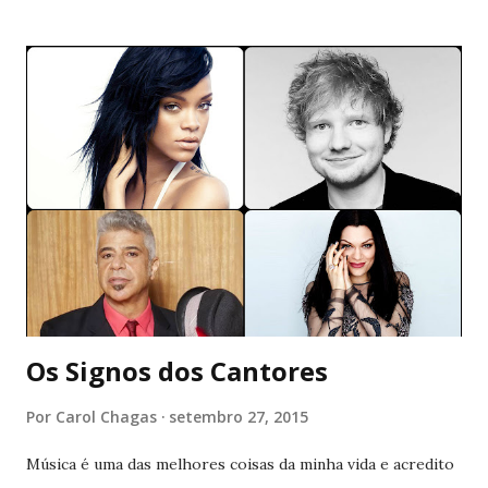
Enxergava pouco e para minha surpresa, não eram somente
as luzes ao longe que estavam nebulosas. Nos últimos dias,
nada mais parecia estar definido. E isso me definhava aos
poucos. Me comia viva sem pedir troco, me dessensibilizava
a ponto de eu me sensibilizar com migalhas. Eu não era
mais minha ou de quem quer que fosse. Isso me frustrava.
Mais uma vez, me via ali estirada ao chão, como quem pede
ao mundo um pouco de carinho. Sempre perto de
aniversários. Ninguém continuava tendo respostas para as
coincidências que apareciam em determinados meses. Será
que esse ciclo torto sempre voltaria a se repetir? Eu ...
Os Signos dos Cantores
Por
Carol Chagas
setembro 27, 2015
Música é uma das melhores coisas da minha vida e acredito