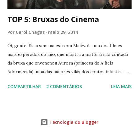
TOP 5: Bruxas do Cinema
Por
Carol Chagas
maio 29, 2014
Oi, gente. Essa semana estreou Malévola, um dos filmes
mais esperados do ano, que mostra a história não contada
da bruxa que envenenou Aurora (princesa de A Bela
Adormecida), uma das maiores vilãs dos contos infantis. E
pelo que eu vi do trailer , a adaptação promete. Isso me
COMPARTILHAR
2 COMENTÁRIOS
LEIA MAIS
faz lembrar de uma coisa: da importância dos vilões.
Particularmente, eles são meus personagens favoritos.
Com suas mentes complexas, que rendem ótimas histórias,
e que querendo ou não, se aproximam mais de nós, do que
Tecnologia do Blogger
os próprios mocinhos. Acredito que a imperfeição é mais
interessante que a perfeição. Inspirada por essa onda de