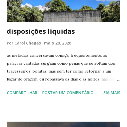
in Love ...
disposições líquidas
Por
Carol Chagas
maio 28, 2026
as melodias conversavam comigo frequentemente. as
palavras cantadas surgiam como penas que se soltam dos
travesseiros: bonitas, mas sem ter como retornar a um
lugar de origem. eu repassava os dias e as noites, não como
quem busca sinais - ainda acho que não havia equipamento
COMPARTILHAR
POSTAR UM COMENTÁRIO
LEIA MAIS
o suficiente para enxergar as rupturas -, mas como alguém
que resgata lembranças. quando o passado era o presente,
não havia tempo e disposição hábeis para reparar. pelo
menos comigo, as análises sempre vieram depois do fim. do
tão valioso tempo a sós, que de só tem muito pouco. os