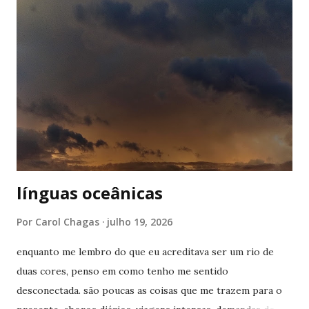
gestos nunca passavam desapercebidos, mas as vias
respiratórias também não costumam ponderar sobre a
respiração. ela simplesmente acontece, até que deixa de
acontecer perfeitamente. eu pensava em um mundo inteiro
de significados que eu havia aprendido e agora me via sem
saber onde usar. o espaço ininterrupto entre viver uma
vida funcional e conhecer o universo de outra pessoa
tendem a pressionar o hipocampo ou seja lá o ...
línguas oceânicas
Por
Carol Chagas
julho 19, 2026
enquanto me lembro do que eu acreditava ser um rio de
duas cores, penso em como tenho me sentido
desconectada. são poucas as coisas que me trazem para o