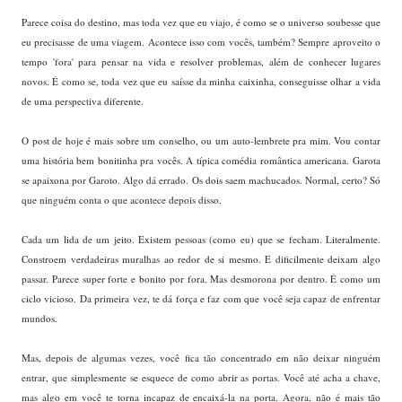
Parece coisa do destino, mas toda vez que eu viajo, é como se o universo soubesse que
eu precisasse de uma viagem. Acontece isso com vocês, também? Sempre aproveito o
tempo 'fora' para pensar na vida e resolver problemas, além de conhecer lugares
novos. É como se, toda vez que eu saísse da minha caixinha, conseguisse olhar a vida
de uma perspectiva diferente.
O post de hoje é mais sobre um conselho, ou um auto-lembrete pra mim. Vou contar
uma história bem bonitinha pra vocês. A típica comédia romântica americana. Garota
se apaixona por Garoto. Algo dá errado. Os dois saem machucados. Normal, certo? Só
que ninguém conta o que acontece depois disso.
Cada um lida de um jeito. Existem pessoas (como eu) que se fecham. Literalmente.
Constroem verdadeiras muralhas ao redor de si mesmo. E dificilmente deixam algo
passar. Parece super forte e bonito por fora. Mas desmorona por dentro. É como um
ciclo vicioso. Da primeira vez, te dá força e faz com que você seja capaz de enfrentar
mundos.
Mas, depois de algumas vezes, você fica tão concentrado em não deixar ninguém
entrar, que simplesmente se esquece de como abrir as portas. Você até acha a chave,
mas algo em você te torna incapaz de encaixá-la na porta. Agora, não é mais tão