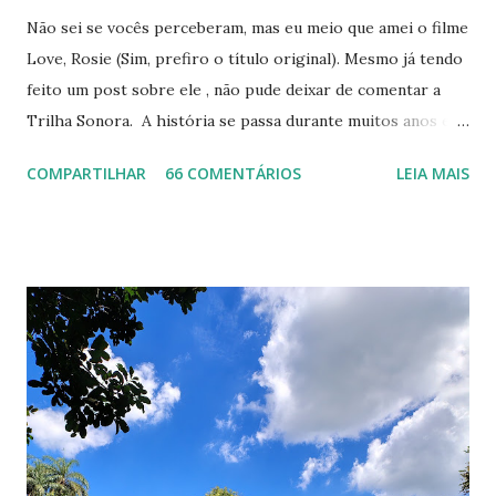
Não sei se vocês perceberam, mas eu meio que amei o filme
Love, Rosie (Sim, prefiro o título original). Mesmo já tendo
feito um post sobre ele , não pude deixar de comentar a
Trilha Sonora. A história se passa durante muitos anos e a
música evolui com ela. Nem preciso dizer que achei esse
COMPARTILHAR
66 COMENTÁRIOS
LEIA MAIS
fato fantástico. Além disso, os nomes variam entre artistas
famosos como Beyoncé a outros não tão conhecidos assim,
mas incríveis igualmente. Ah, tem até composição
instrumental, que super combina com os momentos das
cenas. Resolvi escolher as minhas favoritas e colocar aí
embaixo para vocês ouvirem e amarem tanto quanto eu
estou amando (: Algumas delas você só vai gostar mesmo
se assistir o filme haha (já falei como é bom lembrar de uma
cena ao ouvir uma música). Lily Allen - Littlest Things
Elliott Smith - Son of Sam Lily Allen - Fuck You Kodaline -
High Hopes KT Tunstall - Suddenly I See Beyoncé - Crazy