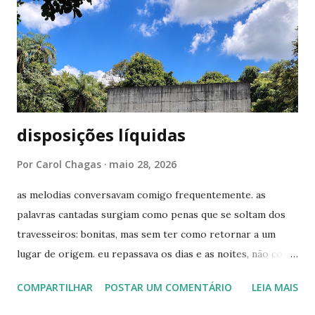
haver cores como antes, tão cintilantes. é como o céu em
dias nublados: claro o bastante para iluminar, difuso o
suficiente para incomodar. me vejo sentindo sozinha e ao
sentir que não sou correspondida na mesma intensidade,
me despeço do que sinto, um pedaço ...
disposições líquidas
Por
Carol Chagas
maio 28, 2026
as melodias conversavam comigo frequentemente. as
palavras cantadas surgiam como penas que se soltam dos
travesseiros: bonitas, mas sem ter como retornar a um
lugar de origem. eu repassava os dias e as noites, não como
quem busca sinais - ainda acho que não havia equipamento
COMPARTILHAR
POSTAR UM COMENTÁRIO
LEIA MAIS
o suficiente para enxergar as rupturas -, mas como alguém
que resgata lembranças. quando o passado era o presente,