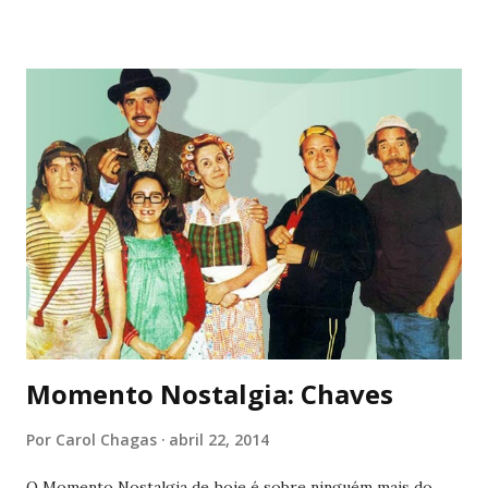
não havia tempo e disposição hábeis para reparar. pelo
menos comigo, as análises sempre vieram depois do fim. do
tão valioso tempo a sós, que de só tem muito pouco. os
gestos nunca passavam desapercebidos, mas as vias
respiratórias também não costumam ponderar sobre a
respiração. ela simplesmente acontece, até que deixa de
acontecer perfeitamente. eu pensava em um mundo inteiro
de significados que eu havia aprendido e agora me via sem
saber onde usar. o espaço ininterrupto entre viver uma
vida funcional e conhecer o universo de outra pessoa
tendem a pressionar o hipocampo ou seja lá o ...
Momento Nostalgia: Chaves
Por
Carol Chagas
abril 22, 2014
O Momento Nostalgia de hoje é sobre ninguém mais do