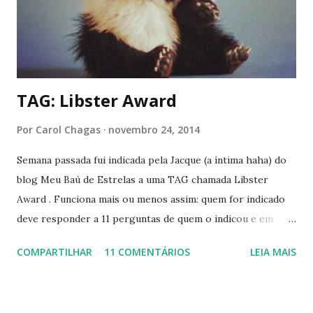
- Alice no País das Maravilhas No filme, a Rainha Vermelha e
a Rainha de Copas foram fundidas em uma só personagem.
Na história, ela destrona sua irmã mais nova (Rainha Branca)
e governa...
TAG: Libster Award
Por
Carol Chagas
novembro 24, 2014
Semana passada fui indicada pela Jacque (a íntima haha) do
blog Meu Baú de Estrelas a uma TAG chamada Libster
Award . Funciona mais ou menos assim: quem for indicado
deve responder a 11 perguntas de quem o indicou e em
seguida criar 11 perguntas diferentes e indicar de 11 a 20
COMPARTILHAR
11 COMENTÁRIOS
LEIA MAIS
blogueiros com menos de 200 seguidores. Sendo assim,
respondi as perguntas dela, mas de uma forma um
pouquinho diferente. Já fazia um tempo que eu queria