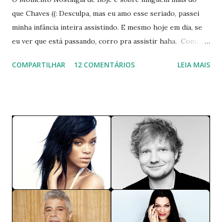
que Chaves ((: Desculpa, mas eu amo esse seriado, passei
minha infância inteira assistindo. E mesmo hoje em dia, se
eu ver que está passando, corro pra assistir haha. Como
não sentir saudade dos famosos bordões: "Isso Isso!",
COMPARTILHAR
12 COMENTÁRIOS
LEIA MAIS
"Gentalha Gentalha!!", "Pois é Pois é Pois é", "Foi sem querer
querendo", "Ninguém tem paciência comigo" e tantos
outros que ficaram na memória dos fãs. Muita gente não
sabe, mas originalmente, o seriado foi criado para o público
dos adultos, sendo exibido durante o programa Chespírito
(também criado e interpretado por Roberto Bolaños),
porém aos poucos, foi encantando as crianças - talvez pelas
roupas e personalidades dos personagens. O nome
original é El Chavo del Ocho , por duas razões: A primeira
é de que, Chaves não morava no barril, e sim no
apartamento nº 8. E a segunda é de que, o canal onde o
programa foi exibido pela primeira vez no Méx...