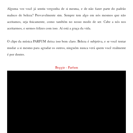
Alguma vez você já sentiu vergonha de si mesma, e de não fazer parte do padrão
maluco de beleza? Provavelmente sim. Sempre tem algo em nós mesmos que não
aceitamos, seja fisicamente, como também no nosso modo de ser. Cabe a nós nos
aceitarmos, e sermos felizes com isso. Aí está a graça da vida.
O clipe da música PARFUM deixa isso bem claro. Beleza é subjetiva, e se você tentar
mudar a si mesmo para agradar os outros, ninguém nunca verá quem você realmente
é por dentro.
Boggie - Parfum