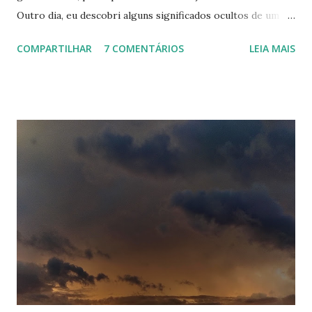
Outro dia, eu descobri alguns significados ocultos de um
desenho que eu assistia, e resolvi pesquisar MAIS sobre
COMPARTILHAR
7 COMENTÁRIOS
LEIA MAIS
outros. Veja abaixo. 7 Monstrinhos O desenho era exibido
na Tv Cultura. E quem era fã mesmo, tinha até a música de
abertura decorada hehe. Tudo muito lindo, mas e se eu te
dissesse que ele era uma crítica contra o nazismo? Isso
mesmo. De acordo com algumas teorias, os 7 monstrinhos
representariam a visão dos alemães sobre os judeus. Eles
eram vistos como monstros, possuíam o nariz bem grande,
e olha só que coincidência: No campo de concentração,
eram identificados por Números. Um dos personagens
usava um pijama listrado bem idêntico ao uniforme que os
judeus que eram presos tinham que usar, e eles também
moravam no sótão (local onde os judeus se escondiam).
Bob Esponja Para o ...