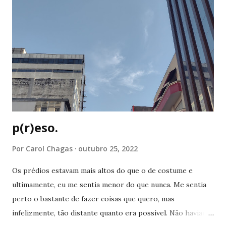
deles em um post :) Lembrando que podem existir
diferenças nos perfis que eu descrevi, dependendo do
ascendente e da posição das casas , okay? Agora vai lá, ler :P
Áries Os arianos são conhecidos por iniciar, colocar em
prática coisas que ainda não foram realizadas. E que, por
esse motivo, sempre são lembrados por seus feitos. Áries
é o tempo de começos e isso fica ainda mais evidente a...
p(r)eso.
Por
Carol Chagas
outubro 25, 2022
Os prédios estavam mais altos do que o de costume e
ultimamente, eu me sentia menor do que nunca. Me sentia
perto o bastante de fazer coisas que quero, mas
infelizmente, tão distante quanto era possível. Não haviam