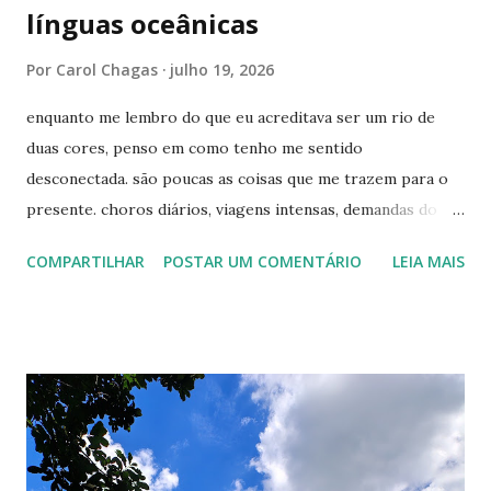
línguas oceânicas
Por
Carol Chagas
julho 19, 2026
enquanto me lembro do que eu acreditava ser um rio de
duas cores, penso em como tenho me sentido
desconectada. são poucas as coisas que me trazem para o
presente. choros diários, viagens intensas, demandas do
trabalho, tempo com os meus amigos, a escrita por vezes
COMPARTILHAR
POSTAR UM COMENTÁRIO
LEIA MAIS
(como agora). não faço ideia de qual caminho devo seguir,
minhas pistas são curtas como o aeroporto de congonhas.
quero comprar uma cama nova, ir à festa junina da igreja do
lado de casa. os desejos vão até um certo limite. penso no
fim de semana e me imagino querendo te encontrar. faço
planos mentais e crio um pequeno castelo visual, mas me
desfaço da imagem logo em seguida. você está mais perto
do que antes, mas ainda sinto sua falta. agora parece não