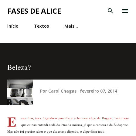
Pular para o conteúdo principal
FASES DE ALICE
início
Textos
Mais…
Beleza?
Por
Carol Chagas
fevereiro 07, 2014
E
sses dias, tava fuçando o youtube e achei esse clipe da Boggie. Tudo bem
que eu não entendi nada da letra da música, já que a cantora é de Budapeste.
Mas não foi preciso saber o que ela estava dizendo, o clipe disse tudo.