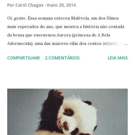
Por
Carol Chagas
maio 29, 2014
Oi, gente. Essa semana estreou Malévola, um dos filmes
mais esperados do ano, que mostra a história não contada
da bruxa que envenenou Aurora (princesa de A Bela
Adormecida), uma das maiores vilãs dos contos infantis. E
pelo que eu vi do trailer , a adaptação promete. Isso me
COMPARTILHAR
2 COMENTÁRIOS
LEIA MAIS
faz lembrar de uma coisa: da importância dos vilões.
Particularmente, eles são meus personagens favoritos.
Com suas mentes complexas, que rendem ótimas histórias,
e que querendo ou não, se aproximam mais de nós, do que
os próprios mocinhos. Acredito que a imperfeição é mais
interessante que a perfeição. Inspirada por essa onda de
vilões, fiz uma lista com algumas das "vilãs" mais legais do
cinema. Espero que vocês gostem MUAHAHA (Risada
maquiavélica sqn hehe). Rainha Vermelha/Rainha de Copas