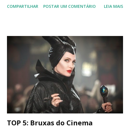
forças disponíveis para me restaurar e ao mesmo tempo,
COMPARTILHAR
POSTAR UM COMENTÁRIO
LEIA MAIS
eu me sentia presa e predadora do que quer que estivesse
à solta. Me sentia rodeada, mas não me via ali, presente.
Enxergava pouco e para minha surpresa, não eram somente
as luzes ao longe que estavam nebulosas. Nos últimos dias,
nada mais parecia estar definido. E isso me definhava aos
poucos. Me comia viva sem pedir troco, me dessensibilizava
a ponto de eu me sensibilizar com migalhas. Eu não era
mais minha ou de quem quer que fosse. Isso me frustrava.
Mais uma vez, me via ali estirada ao chão, como quem pede
ao mundo um pouco de carinho. Sempre perto de
aniversários. Ninguém continuava tendo respostas para as
coincidências que apareciam em determinados meses. Será
que esse ciclo torto sempre voltaria a se repetir? Eu ...
TOP 5: Bruxas do Cinema