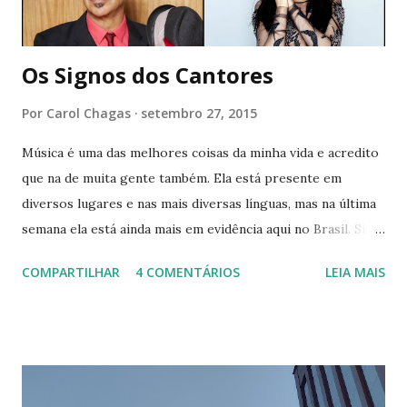
Os Signos dos Cantores
Por
Carol Chagas
setembro 27, 2015
Música é uma das melhores coisas da minha vida e acredito
que na de muita gente também. Ela está presente em
diversos lugares e nas mais diversas línguas, mas na última
semana ela está ainda mais em evidência aqui no Brasil. Sim,
estou falando do Rock in Rio ♥ Inspirada nessa vibe musical,
COMPARTILHAR
4 COMENTÁRIOS
LEIA MAIS
decidi fazer um post sobre os cantores, mas de um jeitinho
diferente. Quem me conhece, sabe que eu amo astrologia e,
geralmente, acho alguma semelhança entre pessoas do
mesmo signo. Então, para celebrar a minha mania de
procurar o aniversário dos cantores, resolvi reunir muitos