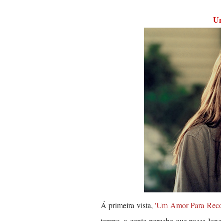
Á primeira vista,
'Um Amor Para Reco
tempo, a gente percebe que passa long