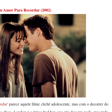
Um Amor Para Recordar (2002)
rdar'
parece aquele filme clichê adolescente, mas com o decorrer do
e disso. Landon é o típico bad boy que não liga pra nada, mas tudo