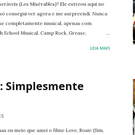
seráveis (Les Misérables)? Ele estreou aqui no
u só consegui ver agora e me surpreendi. Nunca
osse completamente musical, apenas com
h School Musical, Camp Rock, Grease,
ejável: Hugh Grant, Anne Hathaway, Amanda
LEIA MAIS
 Bonham Carter e outros. O filme ainda conta
mances igualmente encantadoras. O cenário e a
anto que eu assisti pelo computador e ainda
inopse: Adaptação de musical da Broadway, que
a: Simplesmente
ssica obra do escritor Victor Hugo. A história
ancesa do século XIX. Jean Valjean (Hugh
imentar a irmã mais nova e acaba sendo preso
15
ele tentará recomeçar sua vida e se redimir. Ao
s eu meio que amei o filme Love, Rosie (Sim,