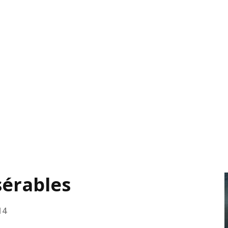
sérables
14