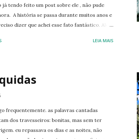
o já tendo feito um post sobre ele , não pude
ora. A história se passa durante muitos anos e
eciso dizer que achei esse fato fantástico. Além
rtistas famosos como Beyoncé a outros não tão
S
LEIA MAIS
s igualmente. Ah, tem até composição
na com os momentos das cenas. Resolvi
colocar aí embaixo para vocês ouvirem e
amando (: Algumas delas você só vai gostar
íquidas
(já falei como é bom lembrar de uma cena ao
ittlest Things Elliott Smith - Son of Sam Lily
6
h Hopes KT Tunstall - Suddenly I See Beyoncé -
o frequentemente. as palavras cantadas
am dos travesseiros: bonitas, mas sem ter
gem. eu repassava os dias e as noites, não