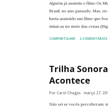
Alguém já assistiu o filme Os Mi
Brasil, no ano passado. Mas, e
havia assistido um filme que f
músicas no meio das cenas (Hig
Footloose). Com um elenco inv
COMPARTILHAR
2 COMENTÁRIOS
Seyfried, Russell Crowe, Helena
com músicas incríveis e perfor
fotografia são deslumbrantes, t
assim, mergulhei na história. S
Trilha Sonor
por sua vez foi inspirado em clá
Acontece
se passa em plena Revolução Fr
Jackman) rouba um pão para al
Por
Carol Chagas
março 27, 20
por isso. Solto tempos depois, 
mesmo tempo...
Não sei se vocês perceberam, ma