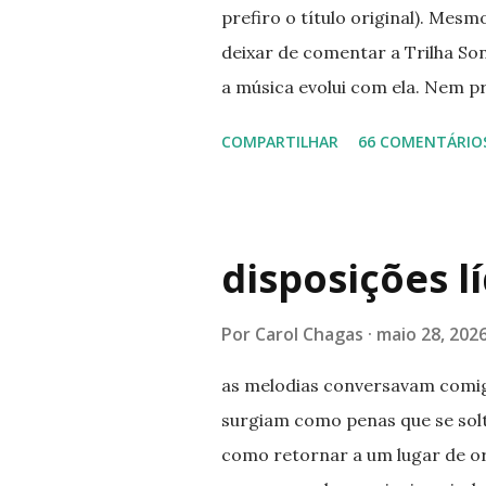
prefiro o título original). Mesm
deixar de comentar a Trilha Son
a música evolui com ela. Nem pr
disso, os nomes variam entre a
COMPARTILHAR
66 COMENTÁRIO
conhecidos assim, mas incrívei
instrumental, que super combi
escolher as minhas favoritas e 
amarem tanto quanto eu estou 
disposições l
mesmo se assistir o filme haha 
ouvir uma música). Lily Allen - L
Por
Carol Chagas
maio 28, 202
Allen - Fuck You Kodaline - Hig
as melodias conversavam comig
Crazy in Love ...
surgiam como penas que se solt
como retornar a um lugar de ori