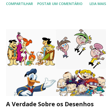
COMPARTILHAR
POSTAR UM COMENTÁRIO
LEIA MAIS
(como agora). não faço ideia de qual caminho devo seguir,
minhas pistas são curtas como o aeroporto de congonhas.
quero comprar uma cama nova, ir à festa junina da igreja do
lado de casa. os desejos vão até um certo limite. penso no
fim de semana e me imagino querendo te encontrar. faço
planos mentais e crio um pequeno castelo visual, mas me
desfaço da imagem logo em seguida. você está mais perto
do que antes, mas ainda sinto sua falta. agora parece não
haver cores como antes, tão cintilantes. é como o céu em
dias nublados: claro o bastante para iluminar, difuso o
suficiente para incomodar. me vejo sentindo sozinha e ao
sentir que não sou correspondida na mesma intensidade,
me despeço do que sinto, um pedaço ...
A Verdade Sobre os Desenhos