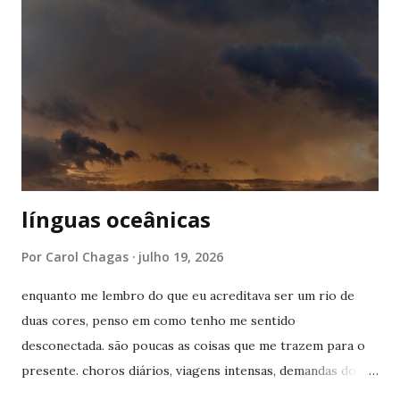
respiratórias também não costumam ponderar sobre a
respiração. ela simplesmente acontece, até que deixa de
acontecer perfeitamente. eu pensava em um mundo inteiro
de significados que eu havia aprendido e agora me via sem
saber onde usar. o espaço ininterrupto entre viver uma
vida funcional e conhecer o universo de outra pessoa
tendem a pressionar o hipocampo ou seja lá o ...
línguas oceânicas
Por
Carol Chagas
julho 19, 2026
enquanto me lembro do que eu acreditava ser um rio de
duas cores, penso em como tenho me sentido
desconectada. são poucas as coisas que me trazem para o
presente. choros diários, viagens intensas, demandas do
trabalho, tempo com os meus amigos, a escrita por vezes