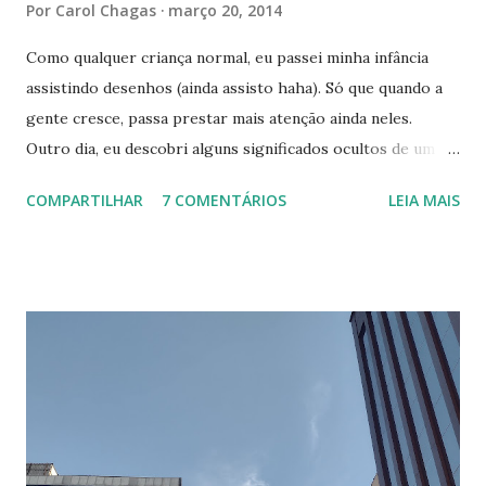
Por
Carol Chagas
março 20, 2014
Como qualquer criança normal, eu passei minha infância
assistindo desenhos (ainda assisto haha). Só que quando a
gente cresce, passa prestar mais atenção ainda neles.
Outro dia, eu descobri alguns significados ocultos de um
desenho que eu assistia, e resolvi pesquisar MAIS sobre
COMPARTILHAR
7 COMENTÁRIOS
LEIA MAIS
outros. Veja abaixo. 7 Monstrinhos O desenho era exibido
na Tv Cultura. E quem era fã mesmo, tinha até a música de
abertura decorada hehe. Tudo muito lindo, mas e se eu te
dissesse que ele era uma crítica contra o nazismo? Isso
mesmo. De acordo com algumas teorias, os 7 monstrinhos
representariam a visão dos alemães sobre os judeus. Eles
eram vistos como monstros, possuíam o nariz bem grande,
e olha só que coincidência: No campo de concentração,
eram identificados por Números. Um dos personagens
usava um pijama listrado bem idêntico ao uniforme que os