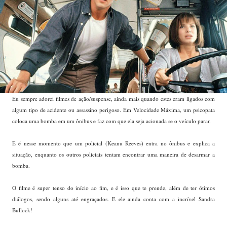
Eu sempre adorei filmes de ação/suspense, ainda mais quando estes eram ligados com
algum tipo de acidente ou assassino perigoso. Em Velocidade Máxima, um psicopata
coloca uma bomba em um ônibus e faz com que ela seja acionada se o veículo parar.
E é nesse momento que um policial (Keanu Reeves) entra no ônibus e explica a
situação, enquanto os outros policiais tentam encontrar uma maneira de desarmar a
bomba.
O filme é super tenso do início ao fim, e é isso que te prende, além de ter ótimos
diálogos, sendo alguns até engraçados. E ele ainda conta com a incrível Sandra
Bullock!