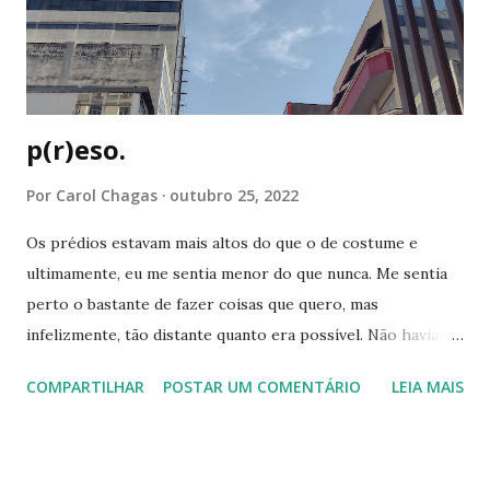
judeus que eram presos tinham que usar, e eles também
moravam no sótão (local onde os judeus se escondiam).
Bob Esponja Para o ...
p(r)eso.
Por
Carol Chagas
outubro 25, 2022
Os prédios estavam mais altos do que o de costume e
ultimamente, eu me sentia menor do que nunca. Me sentia
perto o bastante de fazer coisas que quero, mas
infelizmente, tão distante quanto era possível. Não haviam
forças disponíveis para me restaurar e ao mesmo tempo,
COMPARTILHAR
POSTAR UM COMENTÁRIO
LEIA MAIS
eu me sentia presa e predadora do que quer que estivesse
à solta. Me sentia rodeada, mas não me via ali, presente.
Enxergava pouco e para minha surpresa, não eram somente
as luzes ao longe que estavam nebulosas. Nos últimos dias,