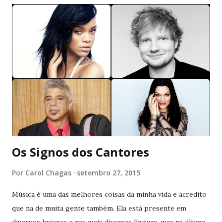
nada mais parecia estar definido. E isso me definhava aos
poucos. Me comia viva sem pedir troco, me dessensibilizava
a ponto de eu me sensibilizar com migalhas. Eu não era
mais minha ou de quem quer que fosse. Isso me frustrava.
Mais uma vez, me via ali estirada ao chão, como quem pede
ao mundo um pouco de carinho. Sempre perto de
aniversários. Ninguém continuava tendo respostas para as
coincidências que apareciam em determinados meses. Será
que esse ciclo torto sempre voltaria a se repetir? Eu ...
Os Signos dos Cantores
Por
Carol Chagas
setembro 27, 2015
Música é uma das melhores coisas da minha vida e acredito
que na de muita gente também. Ela está presente em