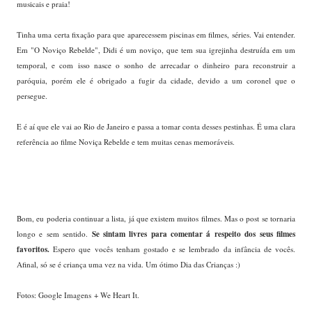
musicais e praia!
Tinha uma certa fixação para que aparecessem piscinas em filmes, séries. Vai entender.
Em "O Noviço Rebelde", Didi é um noviço, que tem sua igrejinha destruída em um
temporal, e com isso nasce o sonho de arrecadar o dinheiro para reconstruir a
paróquia, porém ele é obrigado a fugir da cidade, devido a um coronel que o
persegue.
E é aí que ele vai ao Rio de Janeiro e passa a tomar conta desses pestinhas. É uma clara
referência ao filme Noviça Rebelde e tem muitas cenas memoráveis.
Bom, eu poderia continuar a lista, já que existem muitos filmes. Mas o post se tornaria
Se sintam livres para comentar á respeito dos seus filmes
longo e sem sentido.
favoritos.
Espero que vocês tenham gostado e se lembrado da infância de vocês.
Afinal, só se é criança uma vez na vida. Um ótimo Dia das Crianças :)
Fotos: Google Imagens + We Heart It.