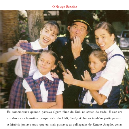
O Noviço Rebelde
Eu comemorava quando passava algum filme do Didi na sessão da tarde. E este era
um dos meus favoritos, porque além do Didi, Sandy & Júnior também participavam.
A história juntava tudo que eu mais gostava: as palhaçadas de Renato Aragão, cenas