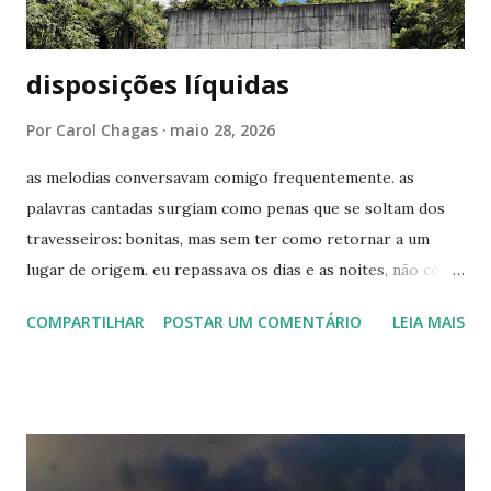
disposições líquidas
Por
Carol Chagas
maio 28, 2026
as melodias conversavam comigo frequentemente. as
palavras cantadas surgiam como penas que se soltam dos
travesseiros: bonitas, mas sem ter como retornar a um
lugar de origem. eu repassava os dias e as noites, não como
quem busca sinais - ainda acho que não havia equipamento
COMPARTILHAR
POSTAR UM COMENTÁRIO
LEIA MAIS
o suficiente para enxergar as rupturas -, mas como alguém
que resgata lembranças. quando o passado era o presente,
não havia tempo e disposição hábeis para reparar. pelo
menos comigo, as análises sempre vieram depois do fim. do
tão valioso tempo a sós, que de só tem muito pouco. os
gestos nunca passavam desapercebidos, mas as vias