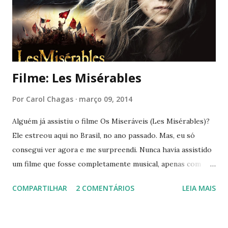
Filme: Les Misérables
Por
Carol Chagas
março 09, 2014
Alguém já assistiu o filme Os Miseráveis (Les Misérables)?
Ele estreou aqui no Brasil, no ano passado. Mas, eu só
consegui ver agora e me surpreendi. Nunca havia assistido
um filme que fosse completamente musical, apenas com
músicas no meio das cenas (High School Musical, Camp
COMPARTILHAR
2 COMENTÁRIOS
LEIA MAIS
Rock, Grease, Footloose). Com um elenco invejável: Hugh
Grant, Anne Hathaway, Amanda Seyfried, Russell
Crowe, Helena Bonham Carter e outros. O filme ainda