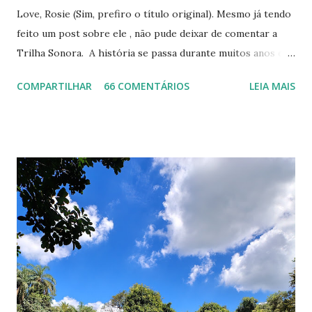
Love, Rosie (Sim, prefiro o título original). Mesmo já tendo
feito um post sobre ele , não pude deixar de comentar a
Trilha Sonora. A história se passa durante muitos anos e a
música evolui com ela. Nem preciso dizer que achei esse
COMPARTILHAR
66 COMENTÁRIOS
LEIA MAIS
fato fantástico. Além disso, os nomes variam entre artistas
famosos como Beyoncé a outros não tão conhecidos assim,
mas incríveis igualmente. Ah, tem até composição
instrumental, que super combina com os momentos das
cenas. Resolvi escolher as minhas favoritas e colocar aí
embaixo para vocês ouvirem e amarem tanto quanto eu
estou amando (: Algumas delas você só vai gostar mesmo
se assistir o filme haha (já falei como é bom lembrar de uma
cena ao ouvir uma música). Lily Allen - Littlest Things
Elliott Smith - Son of Sam Lily Allen - Fuck You Kodaline -
High Hopes KT Tunstall - Suddenly I See Beyoncé - Crazy
in Love ...