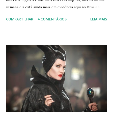
diversos lugares e nas mais diversas línguas, mas na última
semana ela está ainda mais em evidência aqui no Brasil. Sim,
estou falando do Rock in Rio ♥ Inspirada nessa vibe musical,
COMPARTILHAR
4 COMENTÁRIOS
LEIA MAIS
decidi fazer um post sobre os cantores, mas de um jeitinho
diferente. Quem me conhece, sabe que eu amo astrologia e,
geralmente, acho alguma semelhança entre pessoas do
mesmo signo. Então, para celebrar a minha mania de
procurar o aniversário dos cantores, resolvi reunir muitos
deles em um post :) Lembrando que podem existir
diferenças nos perfis que eu descrevi, dependendo do
ascendente e da posição das casas , okay? Agora vai lá, ler :P
Áries Os arianos são conhecidos por iniciar, colocar em
prática coisas que ainda não foram realizadas. E que, por
esse motivo, sempre são lembrados por seus feitos. Áries
é o tempo de começos e isso fica ainda mais evidente a...