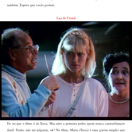
também. Espero que vocês gostem.
Lua de Cristal
Eu sei que o filme é da Xuxa. Mas atire a primeira pedra quem nunca cantou/dançou
ilariê. Então, não me julguem, ok? No filme, Maria (Xuxa) é uma garota simples que