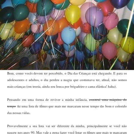
Bom, como vocês devem ter percebido, o Dia das Crianças está chegando. E para os
adolescentes e adultos, o dia perdeu a magia que costumava ter, afinal, não somos
mais crianças (em teoria, ainda sou louca por brigadeiro e cama elástica! haha).
Pensando em uma forma de reviver a minha infância,
construí uma máquina do
tempo
fiz uma lista de filmes que mais me marcaram nesse tempo tão bom e colorido
das nossas vidas.
Provavelmente a sua lista vai ser diferente da minha, principalmente se você não
nasceu nos anos 90. Mas vale a pena fazer você listar os filmes que mais te marcaram