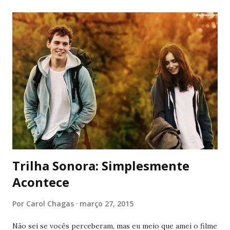
conta com músicas incríveis e performances igualmente
encantadoras. O cenário e a fotografia são deslumbrantes,
tanto que eu assisti pelo computador e ainda assim,
mergulhei na história. Sinopse: Adaptação de musical da
Broadway, que por sua vez foi inspirado em clássica obra do
escritor Victor Hugo. A história se passa em plena
Revolução Francesa do século XIX. Jean Valjean (Hugh
Jackman) rouba um pão para alimentar a irmã mais nova e
acaba sendo preso por isso. Solto tempos depois, ele
tentará recomeçar sua vida e se redimir. Ao mesmo tempo...
Trilha Sonora: Simplesmente
Acontece
Por
Carol Chagas
março 27, 2015
Não sei se vocês perceberam, mas eu meio que amei o filme