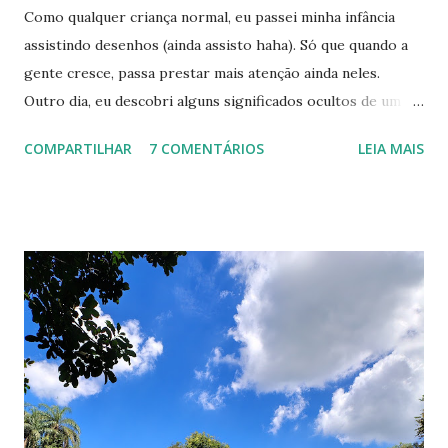
Como qualquer criança normal, eu passei minha infância
assistindo desenhos (ainda assisto haha). Só que quando a
gente cresce, passa prestar mais atenção ainda neles.
Outro dia, eu descobri alguns significados ocultos de um
desenho que eu assistia, e resolvi pesquisar MAIS sobre
COMPARTILHAR
7 COMENTÁRIOS
LEIA MAIS
outros. Veja abaixo. 7 Monstrinhos O desenho era exibido
na Tv Cultura. E quem era fã mesmo, tinha até a música de
abertura decorada hehe. Tudo muito lindo, mas e se eu te
dissesse que ele era uma crítica contra o nazismo? Isso
mesmo. De acordo com algumas teorias, os 7 monstrinhos
representariam a visão dos alemães sobre os judeus. Eles
eram vistos como monstros, possuíam o nariz bem grande,
e olha só que coincidência: No campo de concentração,
eram identificados por Números. Um dos personagens
usava um pijama listrado bem idêntico ao uniforme que os
judeus que eram presos tinham que usar, e eles também