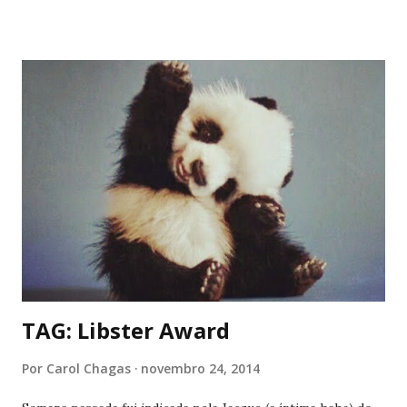
uma música que eu já conheça, vai entender né. Então, a
playlist dessa semana está recheada de músicas antigas, que
me trouxeram a nostalgia de alguns anos atrás. Então é
isso, espero que vocês gostem. Prometo que quando
acabar as provas, eu irei postar todo dia. Juro mesmo!
Boyce Avenue feat. Diamon White - Unwritten (Cover)
Sandy e Junior - Estranho Jeito de Amar Ke$ha feat.
Will.i.am - Crazy Kids Jordin Sparks - Battlefield Demi
Lovato - La La Land High School Musical 3 - Scream Kelly
Clar...
TAG: Libster Award
Por
Carol Chagas
novembro 24, 2014