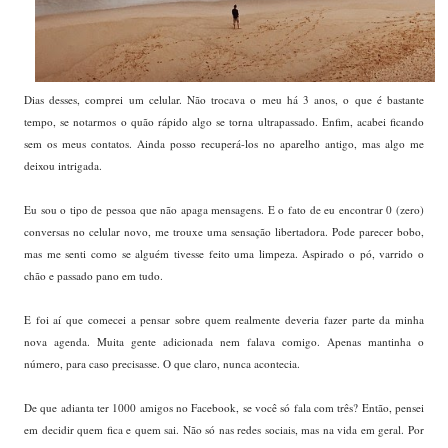
Dias desses, comprei um celular. Não trocava o meu há 3 anos, o que é bastante
tempo, se notarmos o quão rápido algo se torna ultrapassado. Enfim, acabei ficando
sem os meus contatos. Ainda posso recuperá-los no aparelho antigo, mas algo me
deixou intrigada.
Eu sou o tipo de pessoa que não apaga mensagens. E o fato de eu encontrar 0 (zero)
conversas no celular novo, me trouxe uma sensação libertadora. Pode parecer bobo,
mas me senti como se alguém tivesse feito uma limpeza. Aspirado o pó, varrido o
chão e passado pano em tudo.
E foi aí que comecei a pensar sobre quem realmente deveria fazer parte da minha
nova agenda. Muita gente adicionada nem falava comigo. Apenas mantinha o
número, para caso precisasse. O que claro, nunca acontecia.
De que adianta ter 1000 amigos no Facebook, se você só fala com três? Então, pensei
em decidir quem fica e quem sai. Não só nas redes sociais, mas na vida em geral. Por