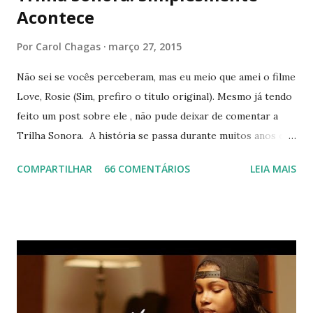
Acontece
Por
Carol Chagas
março 27, 2015
Não sei se vocês perceberam, mas eu meio que amei o filme
Love, Rosie (Sim, prefiro o título original). Mesmo já tendo
feito um post sobre ele , não pude deixar de comentar a
Trilha Sonora. A história se passa durante muitos anos e a
música evolui com ela. Nem preciso dizer que achei esse
COMPARTILHAR
66 COMENTÁRIOS
LEIA MAIS
fato fantástico. Além disso, os nomes variam entre artistas
famosos como Beyoncé a outros não tão conhecidos assim,
mas incríveis igualmente. Ah, tem até composição
instrumental, que super combina com os momentos das
cenas. Resolvi escolher as minhas favoritas e colocar aí
embaixo para vocês ouvirem e amarem tanto quanto eu
estou amando (: Algumas delas você só vai gostar mesmo
se assistir o filme haha (já falei como é bom lembrar de uma