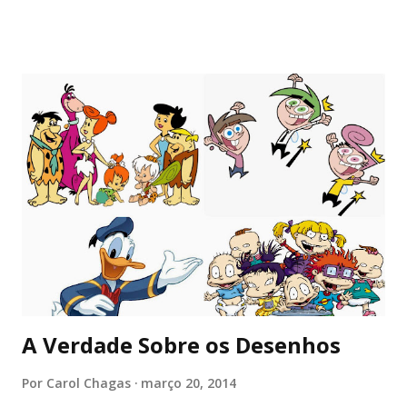
minhas pistas são curtas como o aeroporto de congonhas.
quero comprar uma cama nova, ir à festa junina da igreja do
lado de casa. os desejos vão até um certo limite. penso no
fim de semana e me imagino querendo te encontrar. faço
planos mentais e crio um pequeno castelo visual, mas me
desfaço da imagem logo em seguida. você está mais perto
do que antes, mas ainda sinto sua falta. agora parece não
haver cores como antes, tão cintilantes. é como o céu em
dias nublados: claro o bastante para iluminar, difuso o
suficiente para incomodar. me vejo sentindo sozinha e ao
sentir que não sou correspondida na mesma intensidade,
me despeço do que sinto, um pedaço ...
A Verdade Sobre os Desenhos
Por
Carol Chagas
março 20, 2014