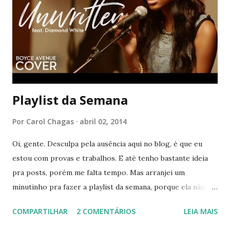
cena ao ouvir uma música). Lily Allen - Littlest Things
Elliott Smith - Son of Sam Lily Allen - Fuck You Kodaline -
High Hopes KT Tunstall - Suddenly I See Beyoncé - Crazy
in Love ...
Playlist da Semana
Por
Carol Chagas
abril 02, 2014
Oi, gente. Desculpa pela ausência aqui no blog, é que eu
estou com provas e trabalhos. E até tenho bastante ideia
pra posts, porém me falta tempo. Mas arranjei um
minutinho pra fazer a playlist da semana, porque ela não
pode faltar haha. Não sei se acontece a mesma coisa com
COMPARTILHAR
2 COMENTÁRIOS
LEIA MAIS
vocês, mas eu sempre estudo com música, é como se
ajudasse na concentração. Só tem uma coisa, tem que ser