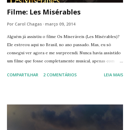
Filme: Les Misérables
Por
Carol Chagas
março 09, 2014
Alguém já assistiu o filme Os Miseráveis (Les Misérables)?
Ele estreou aqui no Brasil, no ano passado. Mas, eu só
consegui ver agora e me surpreendi. Nunca havia assistido
um filme que fosse completamente musical, apenas com
músicas no meio das cenas (High School Musical, Camp
COMPARTILHAR
2 COMENTÁRIOS
LEIA MAIS
Rock, Grease, Footloose). Com um elenco invejável: Hugh
Grant, Anne Hathaway, Amanda Seyfried, Russell
Crowe, Helena Bonham Carter e outros. O filme ainda
conta com músicas incríveis e performances igualmente
encantadoras. O cenário e a fotografia são deslumbrantes,
tanto que eu assisti pelo computador e ainda assim,
mergulhei na história. Sinopse: Adaptação de musical da