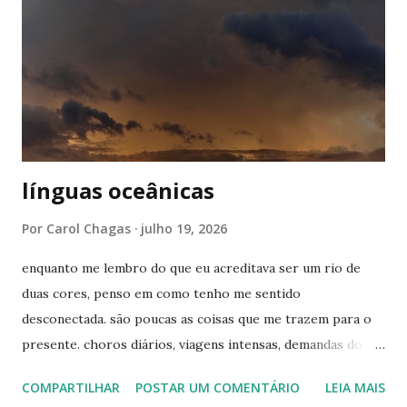
Broadway, que por sua vez foi inspirado em clássica obra do
escritor Victor Hugo. A história se passa em plena
Revolução Francesa do século XIX. Jean Valjean (Hugh
Jackman) rouba um pão para alimentar a irmã mais nova e
acaba sendo preso por isso. Solto tempos depois, ele
tentará recomeçar sua vida e se redimir. Ao mesmo tempo...
línguas oceânicas
Por
Carol Chagas
julho 19, 2026
enquanto me lembro do que eu acreditava ser um rio de
duas cores, penso em como tenho me sentido
desconectada. são poucas as coisas que me trazem para o
presente. choros diários, viagens intensas, demandas do
trabalho, tempo com os meus amigos, a escrita por vezes
COMPARTILHAR
POSTAR UM COMENTÁRIO
LEIA MAIS
(como agora). não faço ideia de qual caminho devo seguir,