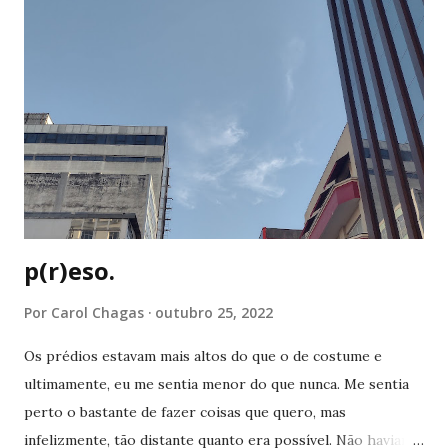
gestos nunca passavam desapercebidos, mas as vias
respiratórias também não costumam ponderar sobre a
respiração. ela simplesmente acontece, até que deixa de
acontecer perfeitamente. eu pensava em um mundo inteiro
de significados que eu havia aprendido e agora me via sem
saber onde usar. o espaço ininterrupto entre viver uma
vida funcional e conhecer o universo de outra pessoa
tendem a pressionar o hipocampo ou seja lá o ...
p(r)eso.
Por
Carol Chagas
outubro 25, 2022
Os prédios estavam mais altos do que o de costume e
ultimamente, eu me sentia menor do que nunca. Me sentia
perto o bastante de fazer coisas que quero, mas
infelizmente, tão distante quanto era possível. Não haviam