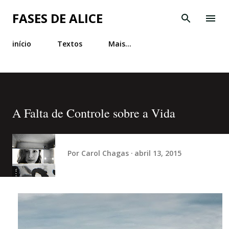
Pular para o conteúdo principal
FASES DE ALICE
início
Textos
Mais…
A Falta de Controle sobre a Vida
Por
Carol Chagas
abril 13, 2015