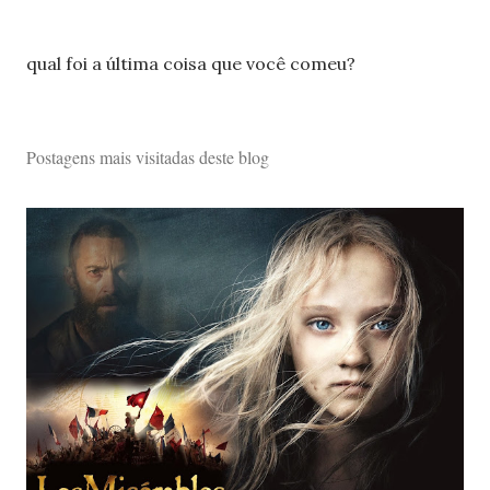
P
qual foi a última coisa que você comeu?
o
s
t
Postagens mais visitadas deste blog
a
r
u
m
c
o
m
e
n
t
á
r
i
o