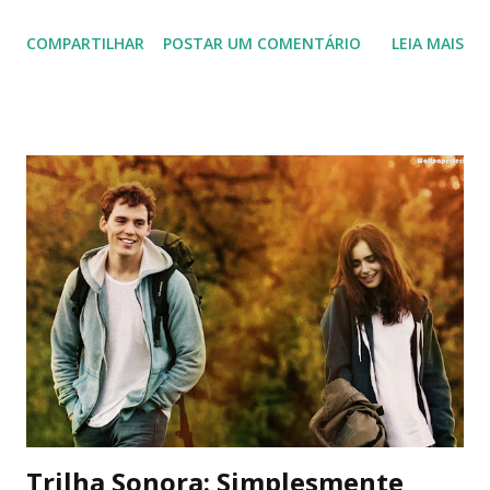
forças disponíveis para me restaurar e ao mesmo tempo,
COMPARTILHAR
POSTAR UM COMENTÁRIO
LEIA MAIS
eu me sentia presa e predadora do que quer que estivesse
à solta. Me sentia rodeada, mas não me via ali, presente.
Enxergava pouco e para minha surpresa, não eram somente
as luzes ao longe que estavam nebulosas. Nos últimos dias,
nada mais parecia estar definido. E isso me definhava aos
poucos. Me comia viva sem pedir troco, me dessensibilizava
a ponto de eu me sensibilizar com migalhas. Eu não era
mais minha ou de quem quer que fosse. Isso me frustrava.
Mais uma vez, me via ali estirada ao chão, como quem pede
ao mundo um pouco de carinho. Sempre perto de
aniversários. Ninguém continuava tendo respostas para as
coincidências que apareciam em determinados meses. Será
que esse ciclo torto sempre voltaria a se repetir? Eu ...
Trilha Sonora: Simplesmente