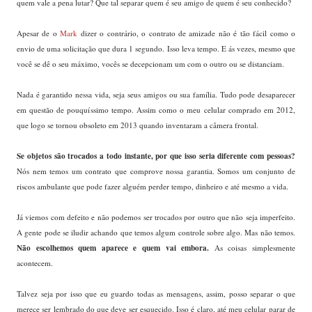
quem vale a pena lutar? Que tal separar quem é seu amigo de quem é seu conhecido?
Apesar de o
Mark
dizer o contrário, o contrato de amizade não é tão fácil como o
envio de uma solicitação que dura 1 segundo. Isso leva tempo. E ás vezes, mesmo que
você se dê o seu máximo, vocês se decepcionam um com o outro ou se distanciam.
Nada é garantido nessa vida, seja seus amigos ou sua família. Tudo pode desaparecer
em questão de pouquíssimo tempo. Assim como o meu celular comprado em 2012,
que logo se tornou obsoleto em 2013 quando inventaram a câmera frontal.
Se objetos são trocados a todo instante, por que isso seria diferente com pessoas?
Nós nem temos um contrato que comprove nossa garantia. Somos um conjunto de
riscos ambulante que pode fazer alguém perder tempo, dinheiro e até mesmo a vida.
Já viemos com defeito e não podemos ser trocados por outro que não seja imperfeito.
A gente pode se iludir achando que temos algum controle sobre algo. Mas não temos.
Não escolhemos quem aparece e quem vai embora.
As coisas simplesmente
acontecem.
Talvez seja por isso que eu guardo todas as mensagens, assim, posso separar o que
merece ser lembrado do que deve ser esquecido. Isso é claro, até meu celular parar de