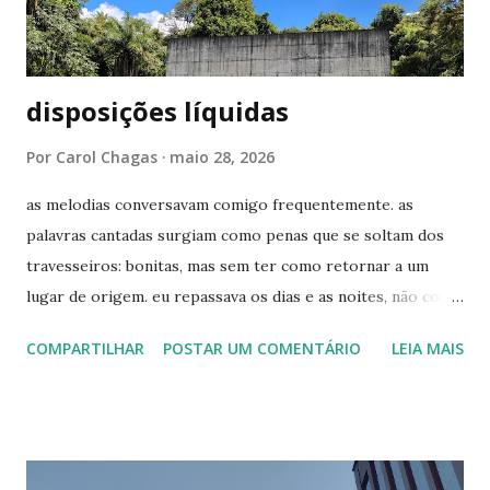
moravam no sótão (local onde os judeus se escondiam).
Bob Esponja Para o ...
disposições líquidas
Por
Carol Chagas
maio 28, 2026
as melodias conversavam comigo frequentemente. as
palavras cantadas surgiam como penas que se soltam dos
travesseiros: bonitas, mas sem ter como retornar a um
lugar de origem. eu repassava os dias e as noites, não como
quem busca sinais - ainda acho que não havia equipamento
COMPARTILHAR
POSTAR UM COMENTÁRIO
LEIA MAIS
o suficiente para enxergar as rupturas -, mas como alguém
que resgata lembranças. quando o passado era o presente,
não havia tempo e disposição hábeis para reparar. pelo
menos comigo, as análises sempre vieram depois do fim. do
tão valioso tempo a sós, que de só tem muito pouco. os